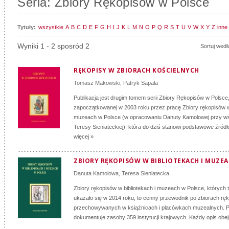
Seria: Zbiory Rękopisów w Polsce
Tytuły:
wszystkie
A
B
C
D
E
F
G
H
I
J
K
L
M
N
O
P
Q
R
S
T
U
V
W
X
Y
Z
inne
Wyniki 1 - 2 sposród 2
Sortuj wedł
RĘKOPISY W ZBIORACH KOŚCIELNYCH
Tomasz Makowski
,
Patryk Sapała
Publikacja jest drugim tomem serii Zbiory Rękopisów w Polsce
zapoczątkowanej w 2003 roku przez pracę Zbiory rękopisów w 
muzeach w Polsce (w opracowaniu Danuty Kamolowej przy ws
Teresy Sieniateckiej), która do dziś stanowi podstawowe źródło
więcej »
ZBIORY RĘKOPISÓW W BIBLIOTEKACH I MUZE
Danuta Kamolowa
,
Teresa Sieniatecka
Zbiory rękopisów w bibliotekach i muzeach w Polsce, których 
ukazało się w 2014 roku, to cenny przewodnik po zbiorach r
przechowywanych w książnicach i placówkach muzealnych. P
dokumentuje zasoby 359 instytucji krajowych. Każdy opis obej