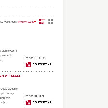
ug:
tytułu
,
ceny
,
roku wydania
,
bibliotekach i
półudziale
cena:
110,00 zł
...
ACH W POLSCE
trzecie wydanie
ękopiśmiennych
cena:
90,00 zł
ublikacja
muje...