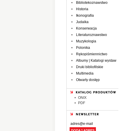
Bibliotekoznawstwo
Historia
Ikonografia
Judaika
Konserwacja
Literaturoznawstwo
Muzykologia
Polonika
Rękopiśmiennictwo
Albumy | Katalogi wystaw
Druki bibliofilskie
Multimedia
Otwarty dostęp
ONIX
PDF
DODAJ ADRES