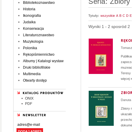
Seria: Zbior
Bibliotekoznawstwo
Historia
Ikonografia
Tytuły:
wszystkie
A
B
C
D
E
Judaika
Wyniki 1 - 2 sposród 2
Konserwacja
Literaturoznawstwo
RĘKO
Muzykologia
Polonika
Tomasz
Rękopiśmiennictwo
Publika
Albumy | Katalogi wystaw
zapoczą
Druki bibliofilskie
muzeach
Teresy 
Multimedia
więcej 
Otwarty dostęp
ZBIO
ONIX
Danuta
PDF
Zbiory 
ukazało
przecho
dokumen
DODAJ ADRES