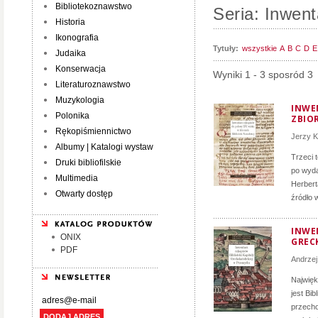
Bibliotekoznawstwo
Seria: Inwen
Historia
Ikonografia
Tytuły:
wszystkie
A
B
C
D
E
Judaika
Konserwacja
Wyniki 1 - 3 sposród 3
Literaturoznawstwo
Muzykologia
INWE
Polonika
ZBIO
Rękopiśmiennictwo
Jerzy K
Albumy | Katalogi wystaw
Trzeci 
Druki bibliofilskie
po wyda
Multimedia
Herbert
Otwarty dostęp
źródło 
INWE
ONIX
GREC
PDF
Andrzej
Najwięk
jest Bib
przecho
DODAJ ADRES