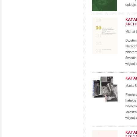
opisuje
KATA
ARCH
Michał
Dwutomo
Narodow
zbiorem
świecie
więcej 
KATA
Maria B
Pionier
katalog
bibliot
Miłosz
więcej 
KATA
RĘKOP