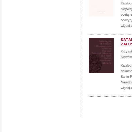
Katalog
aktywny
poetą, 
opozycji
więcej 
KATA
ZAŁUS
Krzyszt
Sławomi
Katalog
dokumen
Sankt P
Narodow
więcej 