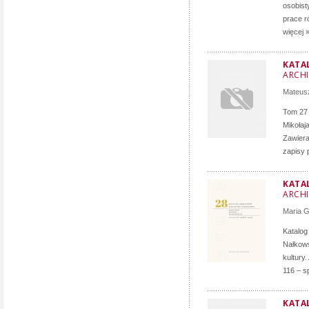
osobist
prace r
więcej 
KATA
ARCH
Mateusz
Tom 27 
Mikołaj
Zawiera
zapisy 
KATA
ARCH
Maria 
Katalog
Nałkows
kultury
116 – s
KATAL