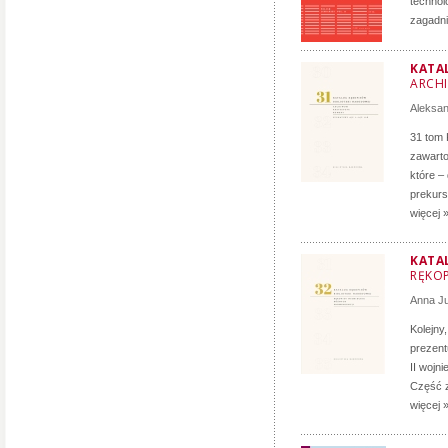
technol
zagadni
KATA
ARCH
Aleksa
31 tom 
zawarto
które –
prekurs
więcej 
KATA
RĘKOP
Anna J
Kolejny
prezent
II wojn
Część z
więcej 