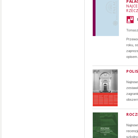
PAŁA
NAJCE
RZECZ
Tomasz
Przewod
roku, s
zapreze
opisem.
POLIS
Najnows
zestawi
zagrani
obszern
ROCZN
Najnows
recenzj
szkolny