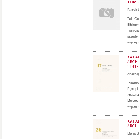
TOM 7
Patryk 
Teki Gó
Bibliot
Tomicia
przede 
więcej 
KATA
ARCHI
11417
Andrzej
Archiwu
Rękopis
znawca 
Moracze
więcej 
KATA
ARCHI
Maria 