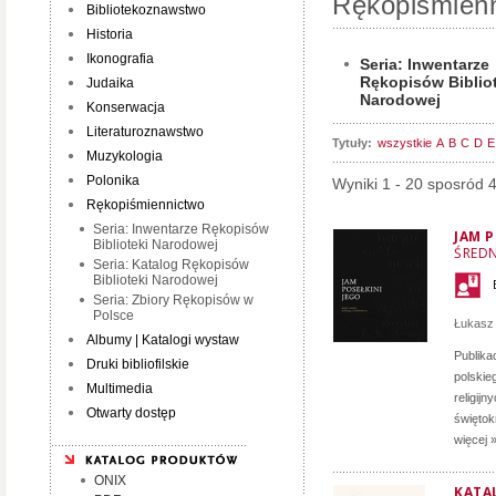
Rękopiśmien
Bibliotekoznawstwo
Historia
Ikonografia
Seria: Inwentarze
Rękopisów Biblio
Judaika
Narodowej
Konserwacja
Literaturoznawstwo
Tytuły:
wszystkie
A
B
C
D
E
Muzykologia
Polonika
Wyniki 1 - 20 sposród 
Rękopiśmiennictwo
Seria: Inwentarze Rękopisów
JAM P
Biblioteki Narodowej
ŚRED
Seria: Katalog Rękopisów
Biblioteki Narodowej
Seria: Zbiory Rękopisów w
Polsce
Łukasz
Albumy | Katalogi wystaw
Publika
Druki bibliofilskie
polskie
Multimedia
religij
Otwarty dostęp
świętok
więcej 
ONIX
KATA