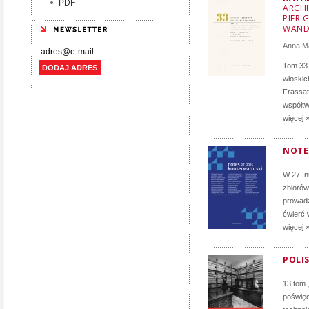
PDF
ARCHI
PIER 
WAND
Anna M
Tom 33 
DODAJ ADRES
włoskich
Frassati
współtw
więcej 
NOTE
W 27. 
zbiorów
prowadz
ćwierć 
więcej 
POLIS
13 tom 
poświęc