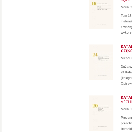
Maria 
Tom 16 
materia
z ważny
wykorzy
KATAL
CZĘŚĆ
Michał 
Duża cz
24 Kata
(ksiega
Opisywa
KATA
ARCH
Maria 
Prezent
przecho
literac