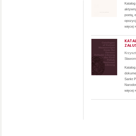
Katalog
aktywny
poetą, 
opozycji
więcej 
KATA
ZAŁUS
Krzyszt
Sławomi
Katalog
dokumen
Sankt P
Narodow
więcej 