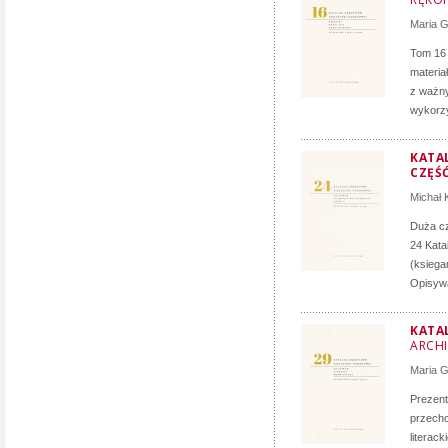
Maria 
Tom 16 
materia
z ważny
wykorzy
KATAL
CZĘŚĆ
Michał 
Duża cz
24 Kata
(ksiega
Opisywa
KATA
ARCH
Maria 
Prezent
przecho
literac