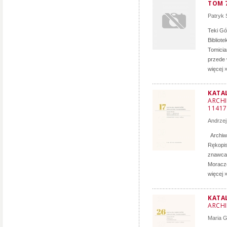
TOM 7
Patryk 
Teki Gó
Bibliot
Tomicia
przede 
więcej 
KATA
ARCHI
11417
Andrzej
Archiwu
Rękopis
znawca 
Moracze
więcej 
KATA
ARCHI
Maria 