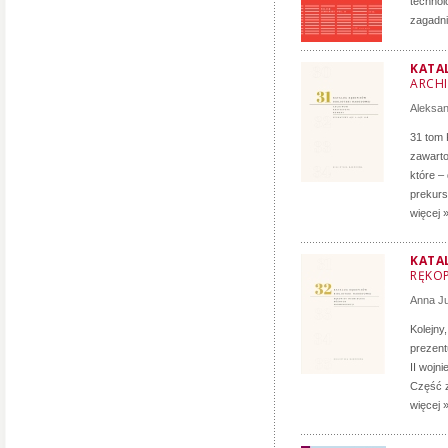
technol
zagadni
KATA
ARCH
Aleksa
31 tom 
zawarto
które –
prekurs
więcej 
KATA
RĘKOP
Anna J
Kolejny
prezent
II wojn
Część z
więcej 