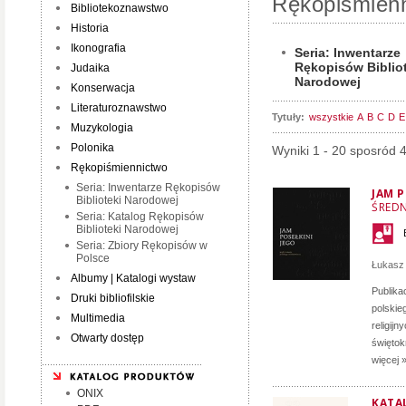
Rękopiśmien
Bibliotekoznawstwo
Historia
Ikonografia
Seria: Inwentarze
Rękopisów Biblio
Judaika
Narodowej
Konserwacja
Literaturoznawstwo
Tytuły:
wszystkie
A
B
C
D
E
Muzykologia
Polonika
Wyniki 1 - 20 sposród 
Rękopiśmiennictwo
Seria: Inwentarze Rękopisów
JAM P
Biblioteki Narodowej
ŚRED
Seria: Katalog Rękopisów
Biblioteki Narodowej
Seria: Zbiory Rękopisów w
Polsce
Łukasz
Albumy | Katalogi wystaw
Publika
Druki bibliofilskie
polskie
Multimedia
religij
Otwarty dostęp
świętok
więcej 
ONIX
KATA