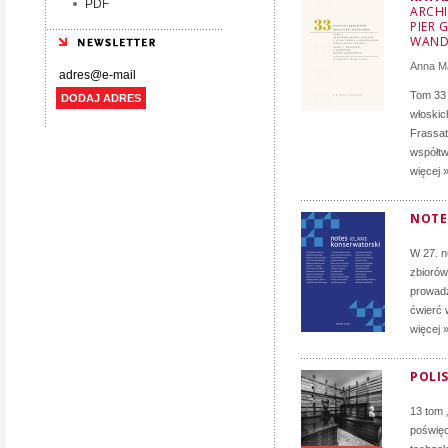
PDF
ARCHI
PIER 
WAND
Anna M
Tom 33 
DODAJ ADRES
włoskich
Frassati
współtw
więcej 
NOTE
W 27. 
zbiorów
prowadz
ćwierć 
więcej 
POLIS
13 tom 
poświęc