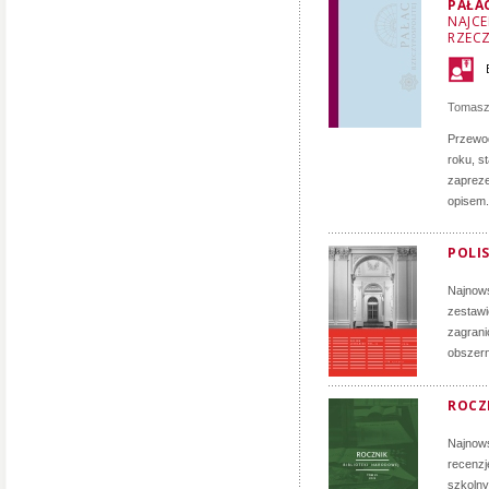
PAŁA
NAJCE
RZECZ
Tomasz
Przewod
roku, s
zapreze
opisem.
POLIS
Najnows
zestawi
zagrani
obszern
ROCZN
Najnows
recenzj
szkolny