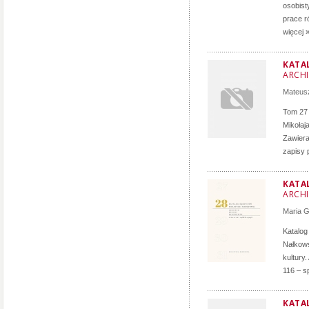
osobist
prace r
więcej 
KATA
ARCH
Mateusz
Tom 27 
Mikołaj
Zawiera
zapisy 
KATA
ARCH
Maria 
Katalog
Nałkows
kultury
116 – s
KATAL