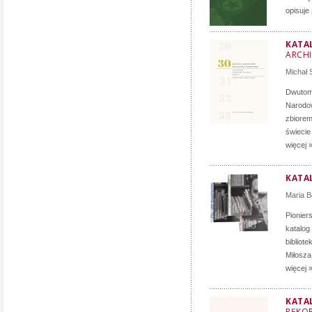
opisuje
KATA
ARCH
Michał
Dwutomo
Narodow
zbiorem
świecie
więcej 
KATA
Maria B
Pionier
katalog
bibliot
Miłosz
więcej 
KATA
RĘKOP