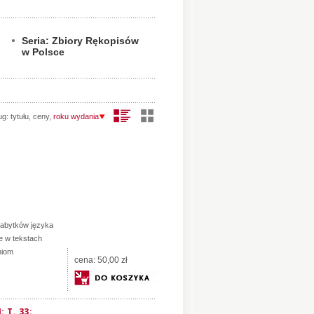
Seria: Zbiory Rękopisów
w Polsce
ug:
tytułu
,
ceny
,
roku wydania
zabytków języka
je w tekstach
niom
cena:
50,00 zł
 T. 33: