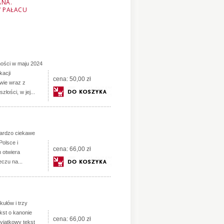
ANA.
W PAŁACU
ności w maju 2024
kacji
cena:
50,00 zł
wie wraz z
łości, w jej...
 bardzo ciekawe
Polsce i
cena:
66,00 zł
m otwiera
eczu na...
kułów i trzy
ekst o kanonie
cena:
66,00 zł
yjątkowy tekst