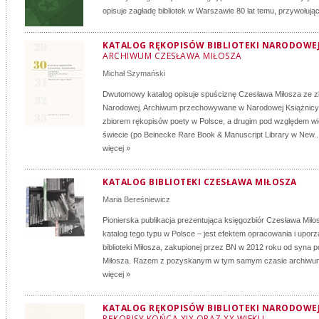
opisuje zagładę bibliotek w Warszawie 80 lat temu, przywołując
KATALOG RĘKOPISÓW BIBLIOTEKI NARODOWEJ:
ARCHIWUM CZESŁAWA MIŁOSZA
Michał Szymański
Dwutomowy katalog opisuje spuściznę Czesława Miłosza ze zbi
Narodowej. Archiwum przechowywane w Narodowej Książnicy 
zbiorem rękopisów poety w Polsce, a drugim pod względem wi
świecie (po Beinecke Rare Book & Manuscript Library w New..
więcej »
KATALOG BIBLIOTEKI CZESŁAWA MIŁOSZA
Maria Bereśniewicz
Pionierska publikacja prezentująca księgozbiór Czesława Miło
katalog tego typu w Polsce – jest efektem opracowania i upor
biblioteki Miłosza, zakupionej przez BN w 2012 roku od syna p
Miłosza. Razem z pozyskanym w tym samym czasie archiwum
więcej »
KATALOG RĘKOPISÓW BIBLIOTEKI NARODOWEJ:
RĘKOPISY KOŃCA XIX ORAZ XX WIEKU