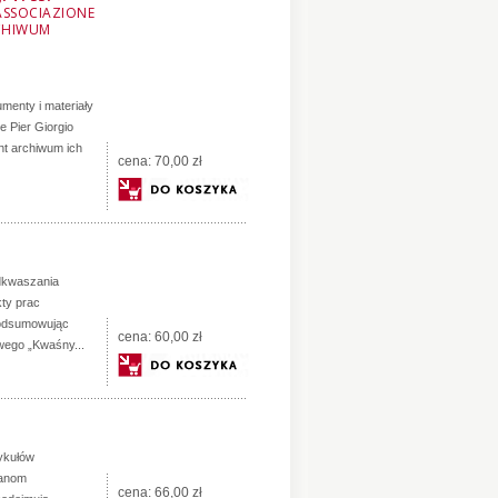
ASSOCIAZIONE
RCHIWUM
menty i materiały
ne Pier Giorgio
ent archiwum ich
cena:
70,00 zł
dkwaszania
kty prac
podsumowując
cena:
60,00 zł
wego „Kwaśny...
tykułów
ianom
cena:
66,00 zł