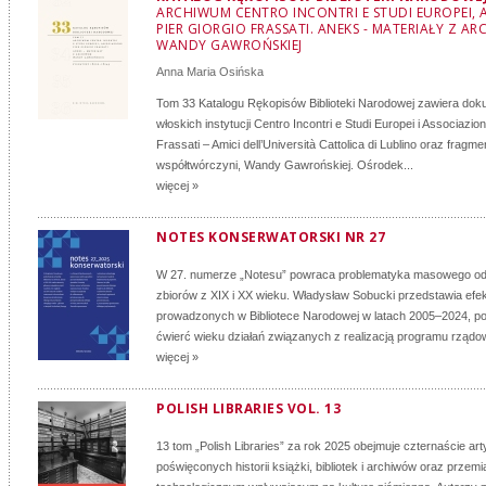
ARCHIWUM CENTRO INCONTRI E STUDI EUROPEI, 
PIER GIORGIO FRASSATI. ANEKS - MATERIAŁY Z A
WANDY GAWROŃSKIEJ
Anna Maria Osińska
Tom 33 Katalogu Rękopisów Biblioteki Narodowej zawiera doku
włoskich instytucji Centro Incontri e Studi Europei i Associazio
Frassati – Amici dell’Università Cattolica di Lublino oraz fragm
współtwórczyni, Wandy Gawrońskiej. Ośrodek...
więcej »
NOTES KONSERWATORSKI NR 27
W 27. numerze „Notesu” powraca problematyka masowego o
zbiorów z XIX i XX wieku. Władysław Sobucki przedstawia efe
prowadzonych w Bibliotece Narodowej w latach 2005–2024, 
ćwierć wieku działań związanych z realizacją programu rządo
więcej »
POLISH LIBRARIES VOL. 13
13 tom „Polish Libraries” za rok 2025 obejmuje czternaście ar
poświęconych historii książki, bibliotek i archiwów oraz przem