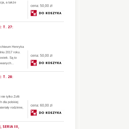
cja, a także
cena:
50,00 zł
 T. 27:
archiwum Henryka
dniu 2017 roku.
cena:
50,00 zł
ostek. Są to
wanych...
 T. 28:
ie tylko Zofii
 dla polskiej
cena:
60,00 zł
teriały rodzinne,
ERIA III,