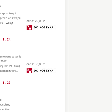
o
e spuścizny i
przez ich związki
cena:
70,00 zł
eku – wciąż
T. 24,
entowana w tomie
 2017
cena:
30,00 zł
ej-tom-24-.html).
 kompozytora...
 T. 29:
go
puścizny
kumentów