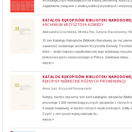
technologicznym wpływającym na kulturę piśmienną. Autorzy 
zagadnienia związane z analizą kolekcji prywatnych i instytucjo
KATALOG RĘKOPISÓW BIBLIOTEKI NARODOWEJ:
ARCHIWUM KRZYSZTOFA KOMEDY
Aleksandra Grochólska
,
Monika Pal
,
Justyna Raczkowska
,
Ma
31 tom Katalogu Rękopisów Biblioteki Narodowej, po raz pierw
zawartość osobistego archiwum Krzysztofa Komedy Trzcińsk
które – dzięki hojności spadkobierców tego wybitnego muzyk
prekursora jazzu nowoczesnego w Polsce, światowej sławy...
więcej »
KATALOG RĘKOPISÓW BIBLIOTEKI NARODOWEJ:
RĘKOPISY NIEMIECKIE RÓŻNYCH PROWENIENCJI
Anna Just
,
Krzysztof Kossarzecki
Kolejny, bardzo obszerny tom serii katalogów rękopisów Biblio
prezentuje 1 300 niemieckojęzycznych rękopisów z różnych o
II wojnie światowej, w bardzo różnych okolicznościach, trafiły
Część z nich przed wojną należała do...
więcej »