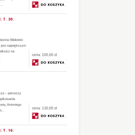
...
 T. 30:
orów Biblioteki
jest największym
elkości na
cena:
100,00 zł
.
sza – pierwszy
ządkowania
oety, Antoniego
cena:
130,00 zł
...
 T. 16: