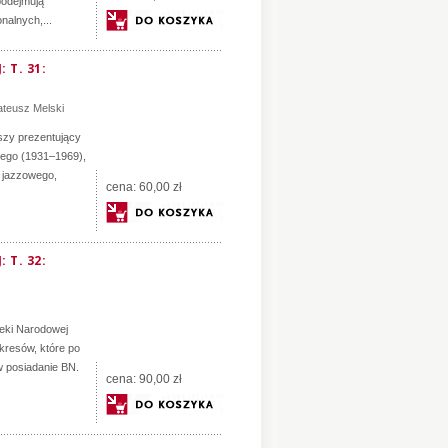
podejmują
nalnych,...
 T. 31:
teusz Melski
szy prezentujący
iego (1931–1969),
a jazzowego,
cena:
60,00 zł
 T. 32:
teki Narodowej
kresów, które po
 w posiadanie BN.
cena:
90,00 zł