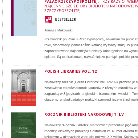
PAŁAC RZECZYPOSPOLITEJ:
TRZY RAZY OTWIER
NAJCENNIEJSZE ZBIORY BIBLIOTEKI NARODOWEJ 
RZECZYPOSPOLITEJ
BESTSELLER
Tomasz Makowski
Przewodnik po Pałacu Rzeczypospolitej, otwartym dla publicz
roku, stanowiący jednocześnie katalog wystawy stałej. W publi
zaprezentowano najcenniejsze obiekty udostępnione na wysta
opisem. Są to skarbcowe, najważniejsze pamiątki polskiej przesz
POLISH LIBRARIES VOL. 12
Najnowszy rocznik „Polish Libraries” vol. 12/2024 prezentuje
zestawienie tekstów autorek i autorów z różnych ośrodków w 
zagranicą w 3 językach: angielskim, francuskim i włoskim. To
obszerny artykuł badający praktyki rzemieślnicze w średniowi
ROCZNIK BIBLIOTEKI NARODOWEJ T. LV
Najnowszy "Rocznik Biblioteki Narodowej" prezentuje pięć arty
recenzje ciekawych publikacji z ostatnich lat. Numer otwiera t
szkolnym w gimnazjach w drugiej połowie XIX wieku. Kolejny w