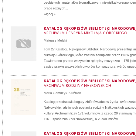
osobistych i materiałów biograficznych, niewielka koresponden
prace różnych...
więcej »
KATALOG RĘKOPISÓW BIBLIOTEKI NARODOWEJ:
ARCHIWUM HENRYKA MIKOŁAJA GÓRECKIEGO
Mateusz Melski
Tom 27 Katalogu Rękopisów Biblioteki Narodowej prezentuje 
Mikołaja Góreckiego, które zostało zakupione przez BN w gru
Zawiera ono przede wszystkim rękopisy muzyczne – 175 jedn
zapisy prawie wszystkich utworów kompozytora, wśród opuso
KATALOG RĘKOPISÓW BIBLIOTEKI NARODOWEJ:
ARCHIWUM RODZINY NAŁKOWSKICH
Maria Gamdzyk-Kluźniak
Katalog przedstawia bogaty zbiór świadectw życia i twórczości n
Nałkowskiej, ale innych postaci z rodziny Nałkowskich ważnych
kultury. Archiwum liczy 171 voluminów, z czego 29 stanowią ma
116 – spuścizna Zofii Nałkowskiej, a 26 voluminów...
KATALOG RĘKOPISÓW BIBLIOTEKI NARODOWEJ, S