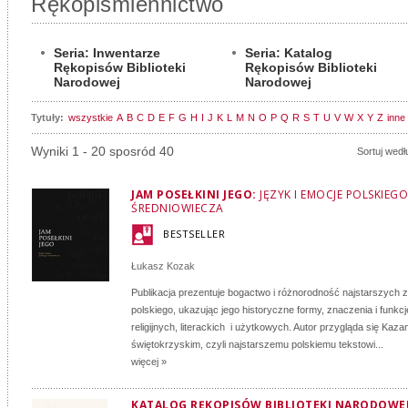
Rękopiśmiennictwo
Seria: Inwentarze
Seria: Katalog
Rękopisów Biblioteki
Rękopisów Biblioteki
Narodowej
Narodowej
Tytuły:
wszystkie
A
B
C
D
E
F
G
H
I
J
K
L
M
N
O
P
Q
R
S
T
U
V
W
X
Y
Z
inne
Wyniki 1 - 20 sposród 40
Sortuj wedł
JAM POSEŁKINI JEGO:
JĘZYK I EMOCJE POLSKIEGO
ŚREDNIOWIECZA
BESTSELLER
Łukasz Kozak
Publikacja prezentuje bogactwo i różnorodność najstarszych 
polskiego, ukazując jego historyczne formy, znaczenia i funkc
religijnych, literackich i użytkowych. Autor przygląda się Kaza
świętokrzyskim, czyli najstarszemu polskiemu tekstowi...
więcej »
KATALOG RĘKOPISÓW BIBLIOTEKI NARODOWEJ: