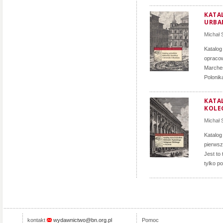
KATA
URBA
Michał
Katalog
opracow
Marchesa
Polonik
KATA
KOLE
Michał
Katalog
pierwsz
Jest to 
tylko p
kontakt
wydawnictwo@bn.org.pl
Pomoc