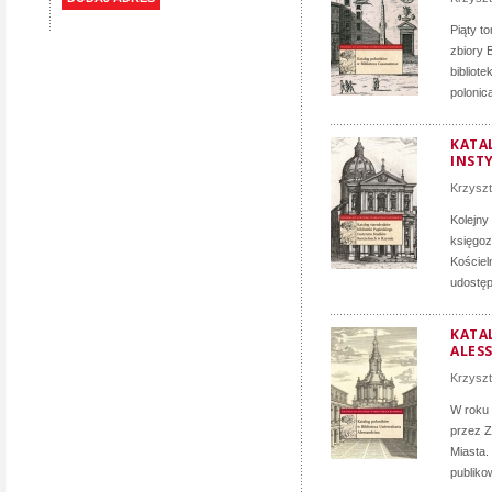
Piąty t
zbiory 
bibliot
polonica
KATA
INST
Krzyszt
Kolejny
księgoz
Kościel
udostęp
KATA
ALES
Krzyszt
W roku 
przez Z
Miasta.
publiko