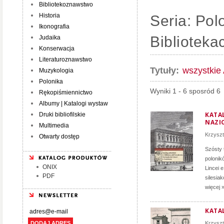
Bibliotekoznawstwo
Historia
Seria: Pol
Ikonografia
Bibliotek
Judaika
Konserwacja
Literaturoznawstwo
Tytuły:
wszystkie
Muzykologia
Polonika
Wyniki 1 - 6 sposród 6
Rękopiśmiennictwo
Albumy | Katalogi wystaw
KATA
Druki bibliofilskie
NAZIO
Multimedia
Krzyszt
Otwarty dostęp
Szósty 
polonik
ONIX
Lincei 
PDF
silesia
więcej 
KATA
DODAJ ADRES
Krzyszt