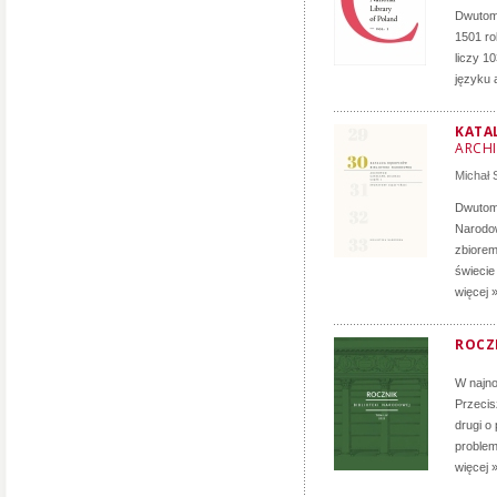
Dwutomo
1501 ro
liczy 1
języku 
KATA
ARCH
Michał
Dwutomo
Narodow
zbiorem
świecie
więcej 
ROCZN
W najno
Przecis
drugi o
problem
więcej 