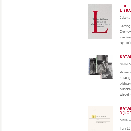
THE 
LIBRA
Jolanta
Katalog
Duchown
światow
rękopiś
KATA
Maria B
Pionier
katalog
bibliot
Miłosz
więcej 
KATA
RĘKOP
Maria 
Tom 16 