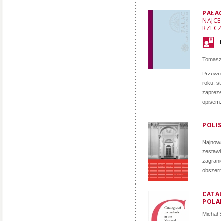
PAŁA
NAJCE
RZECZ
Tomasz
Przewod
roku, s
zapreze
opisem.
POLIS
Najnows
zestawi
zagrani
obszern
CATA
POLA
Michał