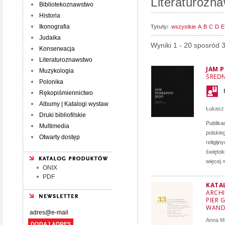
Literaturozn
Bibliotekoznawstwo
Historia
Ikonografia
Tytuły:
wszystkie
A
B
C
D
E
Judaika
Wyniki 1 - 20 sposród 
Konserwacja
Literaturoznawstwo
JAM P
Muzykologia
ŚRED
Polonika
Rękopiśmiennictwo
Albumy | Katalogi wystaw
Łukasz
Druki bibliofilskie
Publika
Multimedia
polskie
Otwarty dostęp
religij
świętok
więcej 
ONIX
PDF
KATA
ARCHI
PIER 
WAND
Anna M
DODAJ ADRES