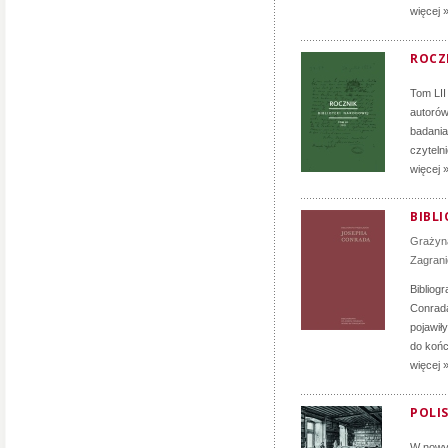
więcej 
ROCZN
Tom LII
autorów
badania
czyteln
więcej 
BIBL
Grażyn
Zagran
Bibliog
Conrada
pojawił
do końc
więcej 
POLIS
W nowym