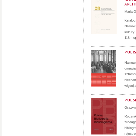
ARCH
Maria 
Katalog
Nałkows
kultury
116 – s
POLIS
Najnows
omawia 
sztambu
nieznan
więcej 
POLSK
Grażyn
Rocznik 
zredag
bibliog
rejestr