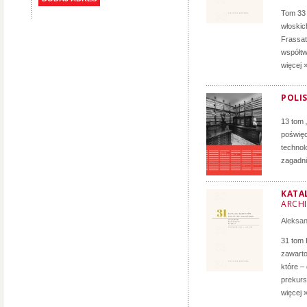
Tom 33 
włoskich
Frassati
współtw
więcej 
POLIS
13 tom 
poświęc
technol
zagadni
KATA
ARCH
Aleksa
31 tom 
zawarto
które –
prekurs
więcej 