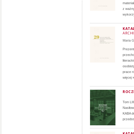
materia
z ważny
wykorzy
KATA
ARCH
Maria 
Prezent
przecho
literac
osobist
prace r
więcej 
ROCZN
Tom LII
Nasiłow
KABA d
przedst
KATA