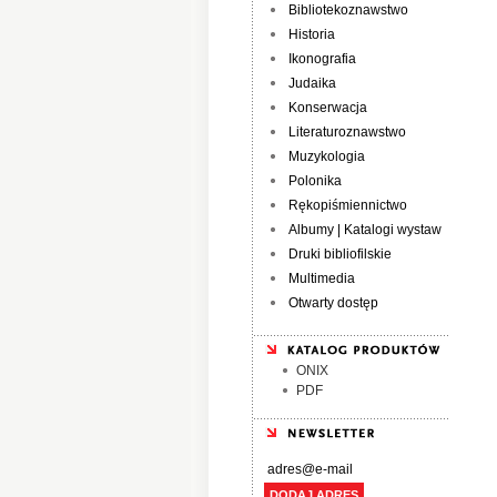
Bibliotekoznawstwo
Historia
Ikonografia
Judaika
Konserwacja
Literaturoznawstwo
Muzykologia
Polonika
Rękopiśmiennictwo
Albumy | Katalogi wystaw
Druki bibliofilskie
Multimedia
Otwarty dostęp
ONIX
PDF
DODAJ ADRES