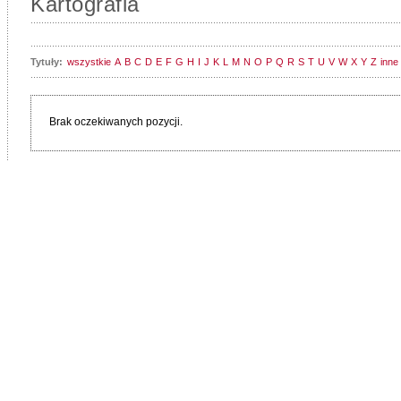
Kartografia
Tytuły:
wszystkie
A
B
C
D
E
F
G
H
I
J
K
L
M
N
O
P
Q
R
S
T
U
V
W
X
Y
Z
inne
Brak oczekiwanych pozycji.