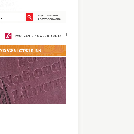
wyszukiwanie
zaawansowane