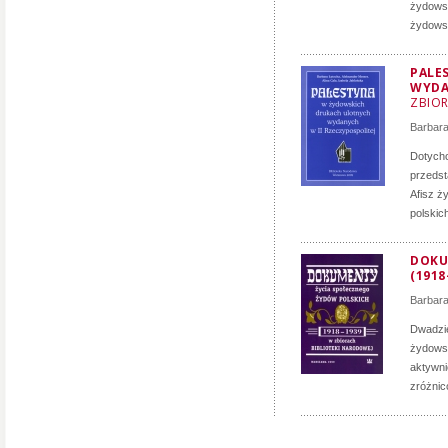
żydowsk
żydowsk
PALE
WYDA
ZBIOR
Barbara
Dotychc
przedst
Afisz ż
polskic
DOKU
(1918
Barbara
Dwadzie
żydowsk
aktywni
zróżnic