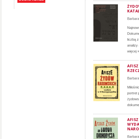
ŻYDO
KATA
Barbara
Najnows
Dokumen
liczbą 
analizy
więcej 
AFIS
RZEC
Barbara
Miłośni
portret
żydowsk
dokumen
AFIS
WYDA
NARO
Barbara