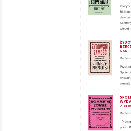
Kolejny
Bibliot
dawnyc
Drohoby
więcej 
ŻYDO
RZEC
NARO
Barbara
Przeds
Społecz
działal
niemalż
SPOŁ
WYDA
ZBIOR
Barbara
Prezent
przez B