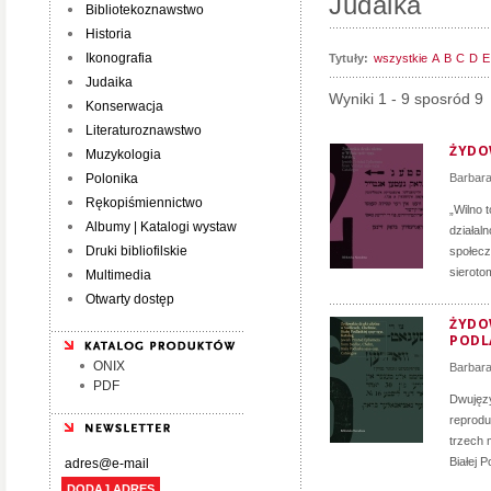
Judaika
Bibliotekoznawstwo
Historia
Ikonografia
Tytuły:
wszystkie
A
B
C
D
E
Judaika
Wyniki 1 - 9 sposród 9
Konserwacja
Literaturoznawstwo
ŻYDO
Muzykologia
Polonika
Barbara
Rękopiśmiennictwo
„Wilno t
Albumy | Katalogi wystaw
działal
Druki bibliofilskie
społecz
sieroto
Multimedia
Otwarty dostęp
ŻYDOW
PODLA
ONIX
Barbara
PDF
Dwujęzy
reprodu
trzech 
Białej 
DODAJ ADRES