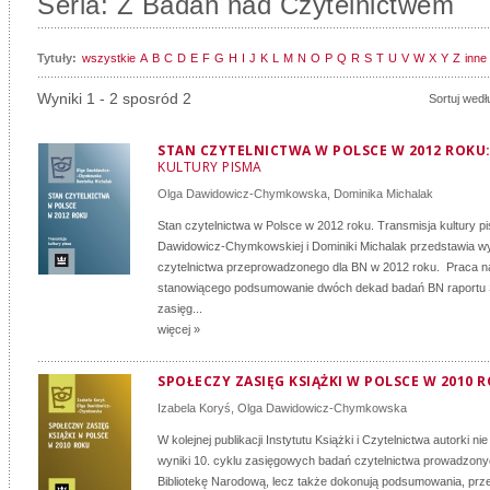
Seria: Z Badań nad Czytelnictwem
Tytuły:
wszystkie
A
B
C
D
E
F
G
H
I
J
K
L
M
N
O
P
Q
R
S
T
U
V
W
X
Y
Z
inne
Wyniki 1 - 2 sposród 2
Sortuj wedł
STAN CZYTELNICTWA W POLSCE W 2012 ROKU
KULTURY PISMA
Olga Dawidowicz-Chymkowska
,
Dominika Michalak
Stan czytelnictwa w Polsce w 2012 roku. Transmisja kultury p
Dawidowicz-Chymkowskiej i Dominiki Michalak przedstawia w
czytelnictwa przeprowadzonego dla BN w 2012 roku. Praca n
stanowiącego podsumowanie dwóch dekad badań BN raportu
zasięg...
więcej »
SPOŁECZY ZASIĘG KSIĄŻKI W POLSCE W 2010 
Izabela Koryś
,
Olga Dawidowicz-Chymkowska
W kolejnej publikacji Instytutu Książki i Czytelnictwa autorki nie
wyniki 10. cyklu zasięgowych badań czytelnictwa prowadzon
Bibliotekę Narodową, lecz także dokonują podsumowania, prze