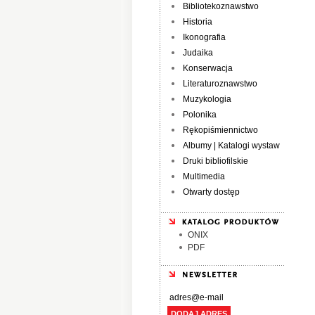
Bibliotekoznawstwo
Historia
Ikonografia
Judaika
Konserwacja
Literaturoznawstwo
Muzykologia
Polonika
Rękopiśmiennictwo
Albumy | Katalogi wystaw
Druki bibliofilskie
Multimedia
Otwarty dostęp
ONIX
PDF
DODAJ ADRES