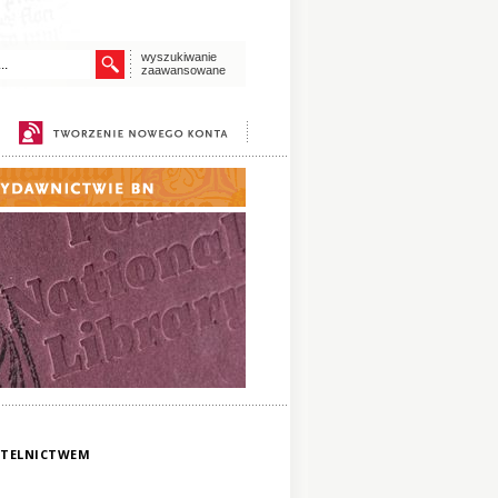
wyszukiwanie
zaawansowane
ZYTELNICTWEM