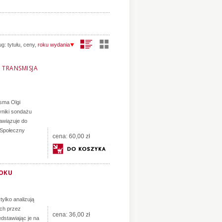
ug:
tytułu
,
ceny
,
roku wydania
:
TRANSMISJA
isma Olgi
yniki sondażu
awiązuje do
 Społeczny
cena:
60,00 zł
ROKU
 tylko analizują
ych przez
cena:
36,00 zł
dstawiając je na