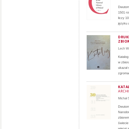
Dwutomo
1501 ro
liczy 1
języku 
DRUK
ZBIO
Lech Wa
Katalog
w zbior
ukazał 
zgromad
KATA
ARCH
Michał
Dwutomo
Narodow
zbiorem
świecie
więcej 