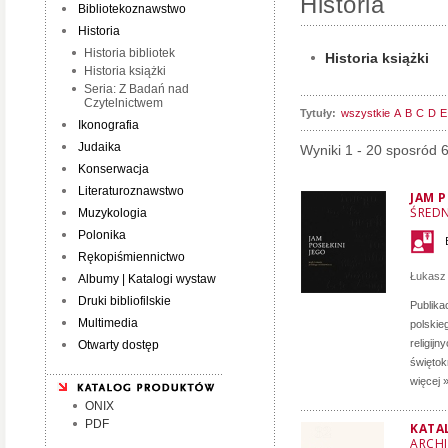
Historia
Bibliotekoznawstwo
Historia
Historia bibliotek
Historia książki
Historia książki
Seria: Z Badań nad
Czytelnictwem
Tytuły:
wszystkie
A
B
C
D
E
Ikonografia
Judaika
Wyniki 1 - 20 sposród 
Konserwacja
Literaturoznawstwo
JAM P
ŚRED
Muzykologia
Polonika
Rękopiśmiennictwo
Łukasz
Albumy | Katalogi wystaw
Druki bibliofilskie
Publika
Multimedia
polskie
religij
Otwarty dostęp
świętok
więcej 
ONIX
PDF
KATA
ARCHI