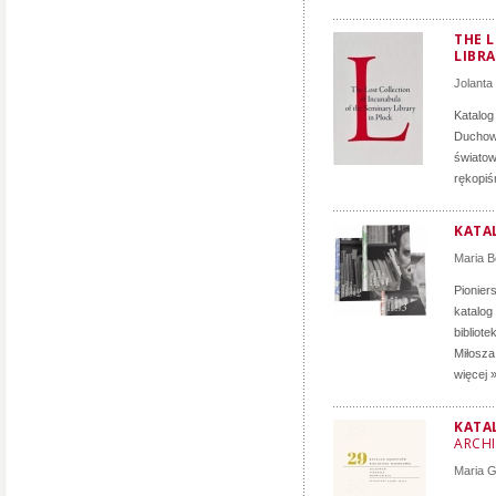
THE 
LIBRA
Jolanta
Katalog
Duchown
światow
rękopiś
KATA
Maria B
Pionier
katalog
bibliot
Miłosz
więcej 
KATA
ARCH
Maria 