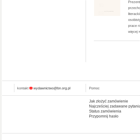
Prezent
przecho
literac
osobist
prace r
więcej 
kontakt
wydawnictwo@bn.org.pl
Pomoc
Jak złożyć zamówienie
Najcześciej zadawane pytani
Status zamówienia
Przypomnij hasło