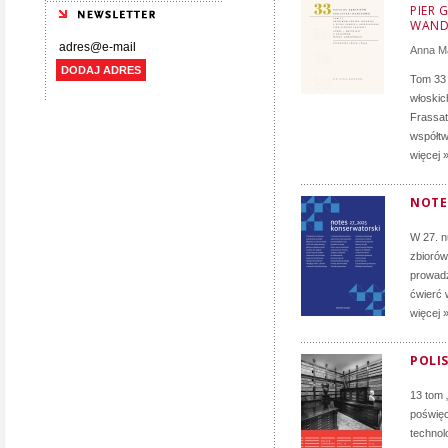
PIER 
WAND
Anna M
DODAJ ADRES
Tom 33 
włoskich
Frassati
współtw
więcej 
NOTE
W 27. 
zbiorów
prowadz
ćwierć 
więcej 
POLIS
13 tom 
poświęc
technol