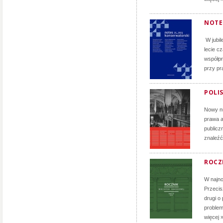
NOTE
W jubil
lecie c
współpr
przy pr
POLIS
Nowy nu
prawa a
publicz
znaleźć
ROCZN
W najno
Przecis
drugi o
problem
więcej 