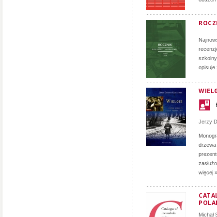
ROCZN
Najnows
recenzj
szkolny
opisuje
WIELG
Jerzy D
Monogra
drzewa 
prezent
zasłużon
więcej 
CATA
POLA
Michał