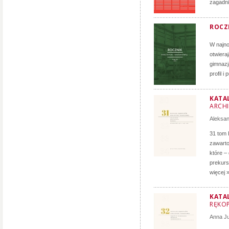
zagadni
ROCZN
W najno
otwiera
gimnazj
profil i
KATA
ARCH
Aleksa
31 tom 
zawarto
które –
prekurs
więcej 
KATA
RĘKOP
Anna J