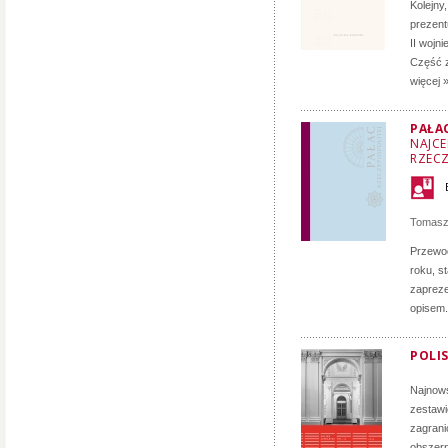
Kolejny
prezent
II wojn
Część z
więcej 
PAŁA
NAJCE
RZECZ
Tomasz
Przewod
roku, s
zapreze
opisem.
POLIS
Najnows
zestawi
zagrani
obszern