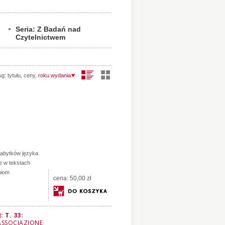
Seria: Z Badań nad
Czytelnictwem
ug:
tytułu
,
ceny
,
roku wydania
zabytków języka
je w tekstach
niom
cena:
50,00 zł
 T. 33:
ASSOCIAZIONE