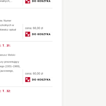
nalnych,...
łów. Numer
k szkolnych w
cena:
66,00 zł
kiewicz opisał
 T. 31:
teusz Melski
szy prezentujący
iego (1931–1969),
a jazzowego,
cena:
60,00 zł
 T. 32: