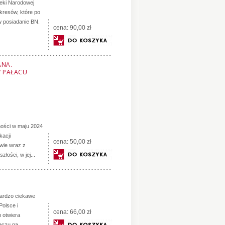
teki Narodowej
kresów, które po
 w posiadanie BN.
cena:
90,00 zł
ANA.
W PAŁACU
ności w maju 2024
kacji
cena:
50,00 zł
wie wraz z
łości, w jej...
 bardzo ciekawe
Polsce i
cena:
66,00 zł
m otwiera
eczu na...