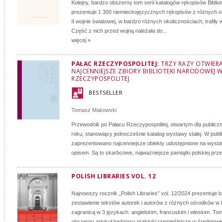
Kolejny, bardzo obszerny tom serii katalogów rękopisów Biblio
prezentuje 1 300 niemieckojęzycznych rękopisów z różnych o
II wojnie światowej, w bardzo różnych okolicznościach, trafiły
Część z nich przed wojną należała do...
więcej »
PAŁAC RZECZYPOSPOLITEJ:
TRZY RAZY OTWIER
NAJCENNIEJSZE ZBIORY BIBLIOTEKI NARODOWEJ 
RZECZYPOSPOLITEJ
BESTSELLER
Tomasz Makowski
Przewodnik po Pałacu Rzeczypospolitej, otwartym dla publicz
roku, stanowiący jednocześnie katalog wystawy stałej. W publi
zaprezentowano najcenniejsze obiekty udostępnione na wysta
opisem. Są to skarbcowe, najważniejsze pamiątki polskiej przesz
POLISH LIBRARIES VOL. 12
Najnowszy rocznik „Polish Libraries” vol. 12/2024 prezentuje
zestawienie tekstów autorek i autorów z różnych ośrodków w 
zagranicą w 3 językach: angielskim, francuskim i włoskim. To
obszerny artykuł badający praktyki rzemieślnicze w średniowi