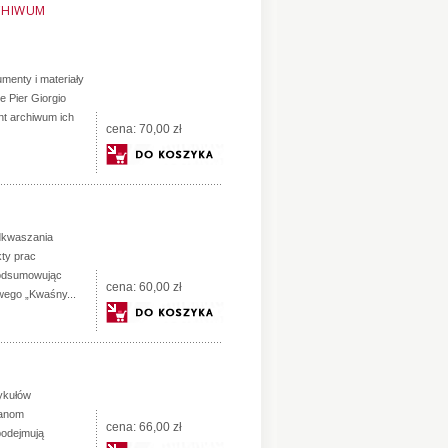
RCHIWUM
menty i materiały
ne Pier Giorgio
ent archiwum ich
cena:
70,00 zł
dkwaszania
kty prac
podsumowując
cena:
60,00 zł
wego „Kwaśny...
tykułów
ianom
cena:
66,00 zł
podejmują