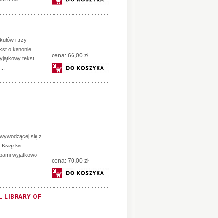
kułów i trzy
ekst o kanonie
cena:
66,00 zł
yjątkowy tekst
...
j wywodzącej się z
. Książka
obami wyjątkowo
cena:
70,00 zł
 LIBRARY OF