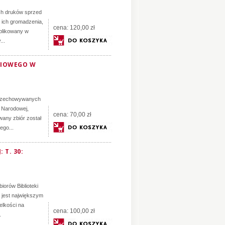
ch druków sprzed
h ich gromadzenia,
cena:
120,00 zł
ublikowany w
...
NIOWEGO W
 przechowywanych
 Narodowej,
cena:
70,00 zł
wany zbiór został
ego...
 T. 30:
orów Biblioteki
jest największym
elkości na
cena:
100,00 zł
.