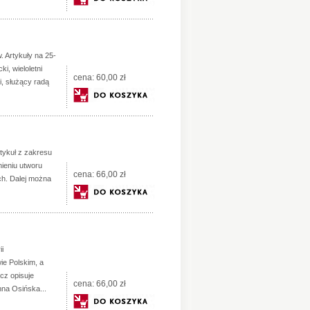
 Artykuły na 25-
i, wieloletni
cena:
60,00 zł
i, służący radą
rtykuł z zakresu
ieniu utworu
cena:
66,00 zł
ych. Dalej można
i
ie Polskim, a
cz opisuje
cena:
66,00 zł
na Osińska...