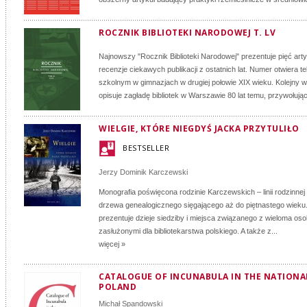
ROCZNIK BIBLIOTEKI NARODOWEJ T. LV
Najnowszy "Rocznik Biblioteki Narodowej" prezentuje pięć arty
recenzje ciekawych publikacji z ostatnich lat. Numer otwiera t
szkolnym w gimnazjach w drugiej połowie XIX wieku. Kolejny w
opisuje zagładę bibliotek w Warszawie 80 lat temu, przywołując
WIELGIE, KTÓRE NIEGDYŚ JACKA PRZYTULIŁO
BESTSELLER
Jerzy Dominik Karczewski
Monografia poświęcona rodzinie Karczewskich – linii rodzinne
drzewa genealogicznego sięgającego aż do piętnastego wieku
prezentuje dzieje siedziby i miejsca związanego z wieloma os
zasłużonymi dla bibliotekarstwa polskiego. A także z...
więcej »
CATALOGUE OF INCUNABULA IN THE NATIONAL
POLAND
Michał Spandowski