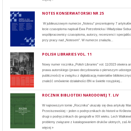
NOTES KONSERWATORSKI NR 25
W jubileuszowym numerze „Notesu” prezentujemy 7 artykułów.
lecie czasopisma napisali Ewa Potrzebnicka i Władysław Sobuck
współpracownicy czasopisma, autorzy, recenzenci i specjaliśc
przy pracy nad „Notesem”. W numerze znalazła...
POLISH LIBRARIES VOL. 11
Nowy numer rocznika „Polish Libraries” vol. 11/2023 otwiera a
prawa autorskiego (prawo decydowania o pierwszym udostępn
publiczności) w związku z digitalizacją materiałów biblioteczn
znaleźć omówienie działalności BN w świetle rosyjskiej...
ROCZNIK BIBLIOTEKI NARODOWEJ T. LIV
W najnowszym tomie „Rocznika” ukazały się dwa artykuły Mari
Przeciszewskiej – jeden o podręcznikach do historii w Królestw
drugi o podręcznikach do geografii w XIX wieku. Lech Walkiewi
problemy związane z katalogowaniem druków ulotnych, zaś An
więcej »