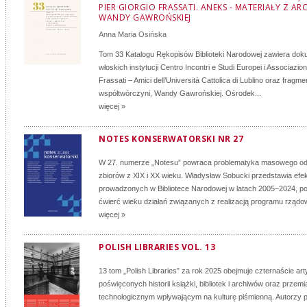
PIER GIORGIO FRASSATI. ANEKS - MATERIAŁY Z A
WANDY GAWROŃSKIEJ
Anna Maria Osińska
Tom 33 Katalogu Rękopisów Biblioteki Narodowej zawiera doku
włoskich instytucji Centro Incontri e Studi Europei i Associazio
Frassati – Amici dell’Università Cattolica di Lublino oraz fragm
współtwórczyni, Wandy Gawrońskiej. Ośrodek...
więcej »
NOTES KONSERWATORSKI NR 27
W 27. numerze „Notesu” powraca problematyka masowego o
zbiorów z XIX i XX wieku. Władysław Sobucki przedstawia efe
prowadzonych w Bibliotece Narodowej w latach 2005–2024, 
ćwierć wieku działań związanych z realizacją programu rządo
więcej »
POLISH LIBRARIES VOL. 13
13 tom „Polish Libraries” za rok 2025 obejmuje czternaście ar
poświęconych historii książki, bibliotek i archiwów oraz przem
technologicznym wpływającym na kulturę piśmienną. Autorzy 