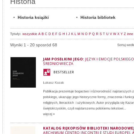
Historia
Historia książki
Historia bibliotek
Tytuły:
wszystkie
A
B
C
D
E
F
G
H
I
J
K
L
M
N
O
P
Q
R
S
T
U
V
W
X
Y
Z
inne
Wyniki 1 - 20 sposród 68
Sortuj wedł
JAM POSEŁKINI JEGO:
JĘZYK I EMOCJE POLSKIEGO
ŚREDNIOWIECZA
BESTSELLER
Łukasz Kozak
Publikacja prezentuje bogactwo i różnorodność najstarszych 
polskiego, ukazując jego historyczne formy, znaczenia i funkc
religijnych, literackich i użytkowych. Autor przygląda się Kaza
świętokrzyskim, czyli najstarszemu polskiemu tekstowi...
więcej »
KATALOG RĘKOPISÓW BIBLIOTEKI NARODOWEJ:
ARCHIWUM CENTRO INCONTRI E STUDI EUROPEI, 