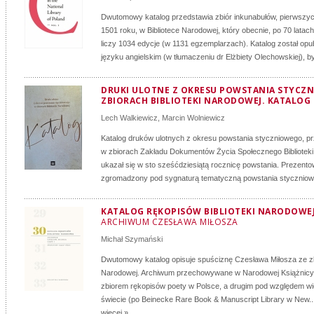
Dwutomowy katalog przedstawia zbiór inkunabułów, pierwszy
1501 roku, w Bibliotece Narodowej, który obecnie, po 70 latac
liczy 1034 edycje (w 1131 egzemplarzach). Katalog został op
języku angielskim (w tłumaczeniu dr Elżbiety Olechowskiej), by
DRUKI ULOTNE Z OKRESU POWSTANIA STYCZ
ZBIORACH BIBLIOTEKI NARODOWEJ. KATALOG
Lech Walkiewicz
,
Marcin Wolniewicz
Katalog druków ulotnych z okresu powstania styczniowego,
w zbiorach Zakładu Dokumentów Życia Społecznego Biblioteki
ukazał się w sto sześćdziesiątą rocznicę powstania. Prezento
zgromadzony pod sygnaturą tematyczną powstania styczniow
KATALOG RĘKOPISÓW BIBLIOTEKI NARODOWEJ:
ARCHIWUM CZESŁAWA MIŁOSZA
Michał Szymański
Dwutomowy katalog opisuje spuściznę Czesława Miłosza ze zbi
Narodowej. Archiwum przechowywane w Narodowej Książnicy 
zbiorem rękopisów poety w Polsce, a drugim pod względem wi
świecie (po Beinecke Rare Book & Manuscript Library w New..
więcej »