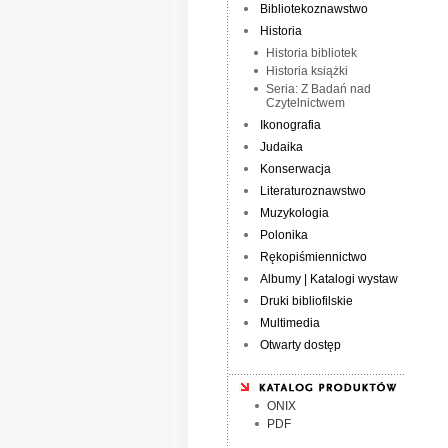
Bibliotekoznawstwo
Historia
Historia bibliotek
Historia książki
Seria: Z Badań nad
Czytelnictwem
Ikonografia
Judaika
Konserwacja
Literaturoznawstwo
Muzykologia
Polonika
Rękopiśmiennictwo
Albumy | Katalogi wystaw
Druki bibliofilskie
Multimedia
Otwarty dostęp
ONIX
PDF