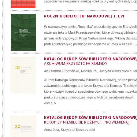
zagadnienia związane z analizą kolekcji prywatnych i instytucjo
ROCZNIK BIBLIOTEKI NARODOWEJ T. LVI
W najnowszym tomie „Rocznika” ukazało się łącznie 5 artyku
otwierają teksty Marii Przeciszewskiej, które dotyczą bibliote
gimnazjach rządowych Kraju Nadwiślańskiego. Mikołaj Banasz
profil i publicystykę polskiego czasopisma w Rosji w czasie I...
KATALOG RĘKOPISÓW BIBLIOTEKI NARODOWEJ:
ARCHIWUM KRZYSZTOFA KOMEDY
Aleksandra Grochólska
,
Monika Pal
,
Justyna Raczkowska
,
Ma
31 tom Katalogu Rękopisów Biblioteki Narodowej, po raz pierw
zawartość osobistego archiwum Krzysztofa Komedy Trzcińsk
które – dzięki hojności spadkobierców tego wybitnego muzyk
prekursora jazzu nowoczesnego w Polsce, światowej sławy...
więcej »
KATALOG RĘKOPISÓW BIBLIOTEKI NARODOWEJ:
RĘKOPISY NIEMIECKIE RÓŻNYCH PROWENIENCJI
Anna Just
,
Krzysztof Kossarzecki