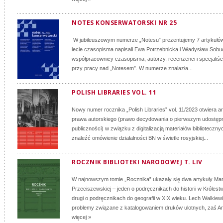
NOTES KONSERWATORSKI NR 25
W jubileuszowym numerze „Notesu” prezentujemy 7 artykułów.
lecie czasopisma napisali Ewa Potrzebnicka i Władysław Sobuck
współpracownicy czasopisma, autorzy, recenzenci i specjaliśc
przy pracy nad „Notesem”. W numerze znalazła...
POLISH LIBRARIES VOL. 11
Nowy numer rocznika „Polish Libraries” vol. 11/2023 otwiera a
prawa autorskiego (prawo decydowania o pierwszym udostępn
publiczności) w związku z digitalizacją materiałów biblioteczn
znaleźć omówienie działalności BN w świetle rosyjskiej...
ROCZNIK BIBLIOTEKI NARODOWEJ T. LIV
W najnowszym tomie „Rocznika” ukazały się dwa artykuły Mari
Przeciszewskiej – jeden o podręcznikach do historii w Królestw
drugi o podręcznikach do geografii w XIX wieku. Lech Walkiewi
problemy związane z katalogowaniem druków ulotnych, zaś An
więcej »