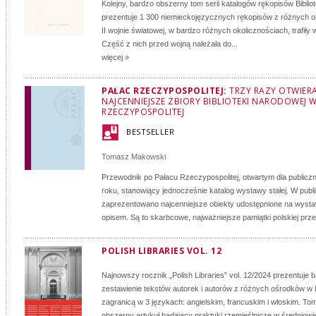
Kolejny, bardzo obszerny tom serii katalogów rękopisów Biblio
prezentuje 1 300 niemieckojęzycznych rękopisów z różnych o
II wojnie światowej, w bardzo różnych okolicznościach, trafiły
Część z nich przed wojną należała do...
więcej »
PAŁAC RZECZYPOSPOLITEJ:
TRZY RAZY OTWIER
NAJCENNIEJSZE ZBIORY BIBLIOTEKI NARODOWEJ 
RZECZYPOSPOLITEJ
BESTSELLER
Tomasz Makowski
Przewodnik po Pałacu Rzeczypospolitej, otwartym dla publicz
roku, stanowiący jednocześnie katalog wystawy stałej. W publi
zaprezentowano najcenniejsze obiekty udostępnione na wysta
opisem. Są to skarbcowe, najważniejsze pamiątki polskiej przesz
POLISH LIBRARIES VOL. 12
Najnowszy rocznik „Polish Libraries” vol. 12/2024 prezentuje
zestawienie tekstów autorek i autorów z różnych ośrodków w 
zagranicą w 3 językach: angielskim, francuskim i włoskim. To
obszerny artykuł badający praktyki rzemieślnicze w średniowi