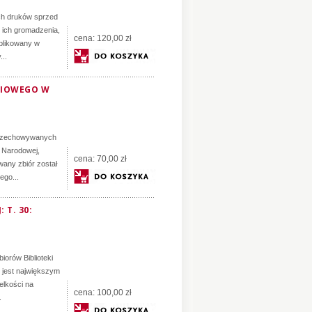
ch druków sprzed
h ich gromadzenia,
cena:
120,00 zł
ublikowany w
...
NIOWEGO W
 przechowywanych
 Narodowej,
cena:
70,00 zł
wany zbiór został
ego...
 T. 30:
orów Biblioteki
jest największym
elkości na
cena:
100,00 zł
.