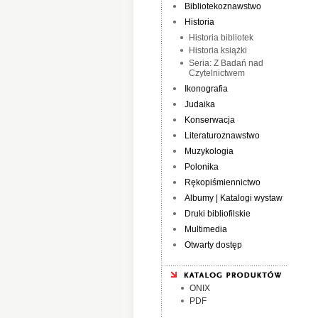
Bibliotekoznawstwo
Historia
Historia bibliotek
Historia książki
Seria: Z Badań nad
Czytelnictwem
Ikonografia
Judaika
Konserwacja
Literaturoznawstwo
Muzykologia
Polonika
Rękopiśmiennictwo
Albumy | Katalogi wystaw
Druki bibliofilskie
Multimedia
Otwarty dostęp
ONIX
PDF