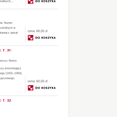
nalnych,...
łów. Numer
k szkolnych w
cena:
66,00 zł
kiewicz opisał
 T. 31:
teusz Melski
szy prezentujący
iego (1931–1969),
a jazzowego,
cena:
60,00 zł
 T. 32: