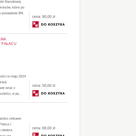
teki Narodowej
kresów, które po
 w posiadanie BN.
cena:
90,00 zł
ANA.
W PAŁACU
ności w maju 2024
kacji
cena:
50,00 zł
wie wraz z
łości, w jej...
 bardzo ciekawe
Polsce i
cena:
66,00 zł
m otwiera
eczu na...