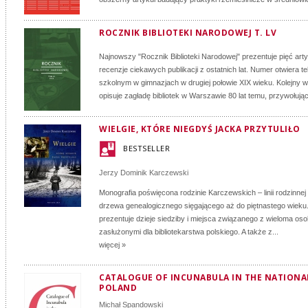
ROCZNIK BIBLIOTEKI NARODOWEJ T. LV
Najnowszy "Rocznik Biblioteki Narodowej" prezentuje pięć arty
recenzje ciekawych publikacji z ostatnich lat. Numer otwiera t
szkolnym w gimnazjach w drugiej połowie XIX wieku. Kolejny w
opisuje zagładę bibliotek w Warszawie 80 lat temu, przywołując
WIELGIE, KTÓRE NIEGDYŚ JACKA PRZYTULIŁO
BESTSELLER
Jerzy Dominik Karczewski
Monografia poświęcona rodzinie Karczewskich – linii rodzinne
drzewa genealogicznego sięgającego aż do piętnastego wieku
prezentuje dzieje siedziby i miejsca związanego z wieloma os
zasłużonymi dla bibliotekarstwa polskiego. A także z...
więcej »
CATALOGUE OF INCUNABULA IN THE NATIONAL
POLAND
Michał Spandowski