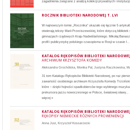
zagadnienia związane z analizą kolekcji prywatnych i instytucjo
ROCZNIK BIBLIOTEKI NARODOWEJ T. LVI
W najnowszym tomie „Rocznika” ukazało się łącznie 5 artyku
otwierają teksty Marii Przeciszewskiej, które dotyczą bibliote
gimnazjach rządowych Kraju Nadwiślańskiego. Mikołaj Banasz
profil i publicystykę polskiego czasopisma w Rosji w czasie I...
KATALOG RĘKOPISÓW BIBLIOTEKI NARODOWEJ:
ARCHIWUM KRZYSZTOFA KOMEDY
Aleksandra Grochólska
,
Monika Pal
,
Justyna Raczkowska
,
Ma
31 tom Katalogu Rękopisów Biblioteki Narodowej, po raz pierw
zawartość osobistego archiwum Krzysztofa Komedy Trzcińsk
które – dzięki hojności spadkobierców tego wybitnego muzyk
prekursora jazzu nowoczesnego w Polsce, światowej sławy...
więcej »
KATALOG RĘKOPISÓW BIBLIOTEKI NARODOWEJ:
RĘKOPISY NIEMIECKIE RÓŻNYCH PROWENIENCJI
Anna Just
,
Krzysztof Kossarzecki