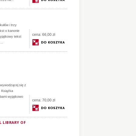
kułów i trzy
ekst o kanonie
cena:
66,00 zł
yjątkowy tekst
...
j wywodzącej się z
. Książka
obami wyjątkowo
cena:
70,00 zł
 LIBRARY OF