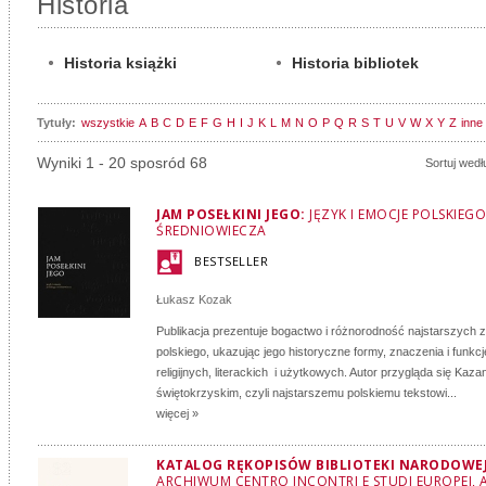
Historia
Historia książki
Historia bibliotek
Tytuły:
wszystkie
A
B
C
D
E
F
G
H
I
J
K
L
M
N
O
P
Q
R
S
T
U
V
W
X
Y
Z
inne
Wyniki 1 - 20 sposród 68
Sortuj wedł
JAM POSEŁKINI JEGO:
JĘZYK I EMOCJE POLSKIEGO
ŚREDNIOWIECZA
BESTSELLER
Łukasz Kozak
Publikacja prezentuje bogactwo i różnorodność najstarszych 
polskiego, ukazując jego historyczne formy, znaczenia i funkc
religijnych, literackich i użytkowych. Autor przygląda się Kaza
świętokrzyskim, czyli najstarszemu polskiemu tekstowi...
więcej »
KATALOG RĘKOPISÓW BIBLIOTEKI NARODOWEJ:
ARCHIWUM CENTRO INCONTRI E STUDI EUROPEI, 