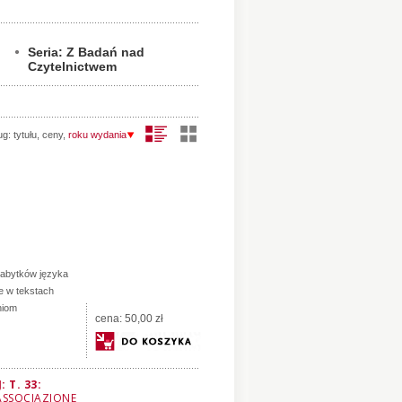
Seria: Z Badań nad
Czytelnictwem
ug:
tytułu
,
ceny
,
roku wydania
zabytków języka
je w tekstach
niom
cena:
50,00 zł
 T. 33:
ASSOCIAZIONE