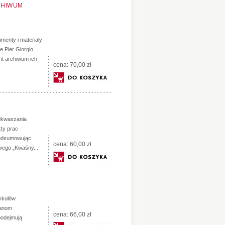
RCHIWUM
menty i materiały
ne Pier Giorgio
ent archiwum ich
cena:
70,00 zł
dkwaszania
kty prac
podsumowując
cena:
60,00 zł
wego „Kwaśny...
tykułów
ianom
cena:
66,00 zł
podejmują