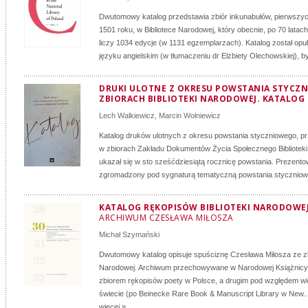
Dwutomowy katalog przedstawia zbiór inkunabułów, pierwszy
1501 roku, w Bibliotece Narodowej, który obecnie, po 70 latac
liczy 1034 edycje (w 1131 egzemplarzach). Katalog został op
języku angielskim (w tłumaczeniu dr Elżbiety Olechowskiej), by
DRUKI ULOTNE Z OKRESU POWSTANIA STYCZ
ZBIORACH BIBLIOTEKI NARODOWEJ. KATALOG
Lech Walkiewicz
,
Marcin Wolniewicz
Katalog druków ulotnych z okresu powstania styczniowego,
w zbiorach Zakładu Dokumentów Życia Społecznego Biblioteki
ukazał się w sto sześćdziesiątą rocznicę powstania. Prezento
zgromadzony pod sygnaturą tematyczną powstania styczniow
KATALOG RĘKOPISÓW BIBLIOTEKI NARODOWEJ:
ARCHIWUM CZESŁAWA MIŁOSZA
Michał Szymański
Dwutomowy katalog opisuje spuściznę Czesława Miłosza ze zbi
Narodowej. Archiwum przechowywane w Narodowej Książnicy 
zbiorem rękopisów poety w Polsce, a drugim pod względem wi
świecie (po Beinecke Rare Book & Manuscript Library w New..
więcej »