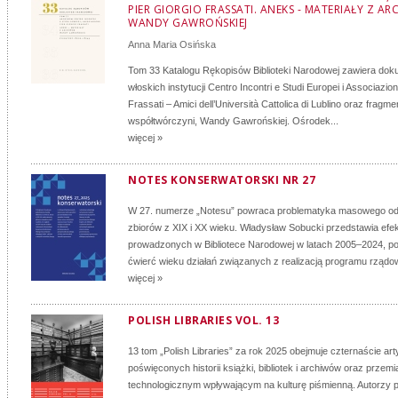
PIER GIORGIO FRASSATI. ANEKS - MATERIAŁY Z A
WANDY GAWROŃSKIEJ
Anna Maria Osińska
Tom 33 Katalogu Rękopisów Biblioteki Narodowej zawiera doku
włoskich instytucji Centro Incontri e Studi Europei i Associazio
Frassati – Amici dell’Università Cattolica di Lublino oraz fragm
współtwórczyni, Wandy Gawrońskiej. Ośrodek...
więcej »
NOTES KONSERWATORSKI NR 27
W 27. numerze „Notesu” powraca problematyka masowego o
zbiorów z XIX i XX wieku. Władysław Sobucki przedstawia efe
prowadzonych w Bibliotece Narodowej w latach 2005–2024, 
ćwierć wieku działań związanych z realizacją programu rządo
więcej »
POLISH LIBRARIES VOL. 13
13 tom „Polish Libraries” za rok 2025 obejmuje czternaście ar
poświęconych historii książki, bibliotek i archiwów oraz przem
technologicznym wpływającym na kulturę piśmienną. Autorzy 