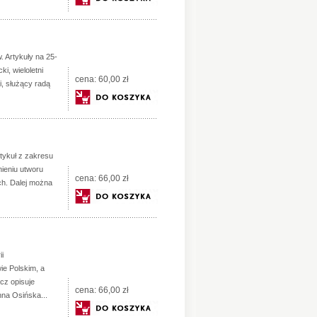
 Artykuły na 25-
i, wieloletni
cena:
60,00 zł
i, służący radą
rtykuł z zakresu
ieniu utworu
cena:
66,00 zł
ych. Dalej można
i
ie Polskim, a
cz opisuje
cena:
66,00 zł
na Osińska...