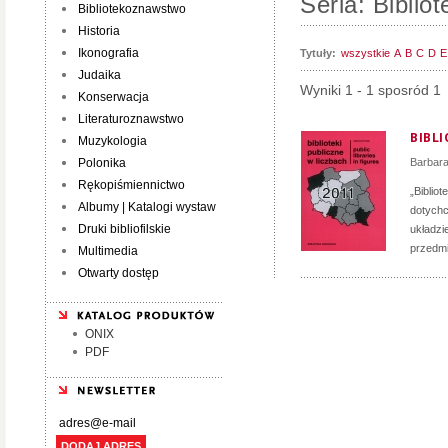
Seria: Biblio
Bibliotekoznawstwo
Historia
Ikonografia
Tytuły:
wszystkie
A
B
C
D
E
Judaika
Wyniki 1 - 1 sposród 1
Konserwacja
Literaturoznawstwo
BIBLI
Muzykologia
Polonika
Barbar
Rękopiśmiennictwo
„Bibliot
Albumy | Katalogi wystaw
dotychc
Druki bibliofilskie
układzi
przedmi
Multimedia
Otwarty dostęp
ONIX
PDF
DODAJ ADRES