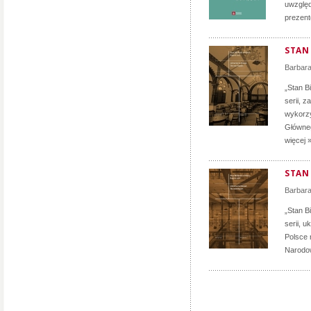
uwzględ
prezent
STAN 
Barbar
„Stan B
serii, 
wykorzy
Główneg
więcej 
STAN 
Barbar
„Stan B
serii, 
Polsce 
Narodow