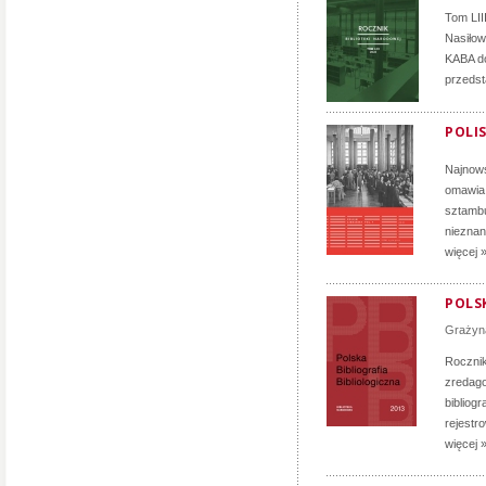
Tom LII
Nasiłow
KABA d
przedst
POLIS
Najnows
omawia 
sztambu
nieznan
więcej 
POLSK
Grażyn
Rocznik 
zredag
bibliog
rejestr
więcej 