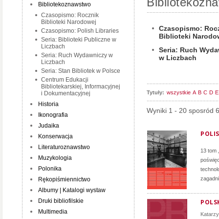
Bibliotekozn
Bibliotekoznawstwo
Czasopismo: Rocznik
Biblioteki Narodowej
Czasopismo: Roc
Czasopismo: Polish Libraries
Biblioteki Narodo
Seria: Biblioteki Publiczne w
Liczbach
Seria: Ruch Wyda
Seria: Ruch Wydawniczy w
w Liczbach
Liczbach
Seria: Stan Bibliotek w Polsce
Centrum Edukacji
Bibliotekarskiej, Informacyjnej
Tytuły:
wszystkie
A
B
C
D
E
i Dokumentacyjnej
Historia
Wyniki 1 - 20 sposród 
Ikonografia
Judaika
POLIS
Konserwacja
Literaturoznawstwo
13 tom 
Muzykologia
poświęc
Polonika
technol
zagadni
Rękopiśmiennictwo
Albumy | Katalogi wystaw
Druki bibliofilskie
POLSK
Multimedia
Katarz