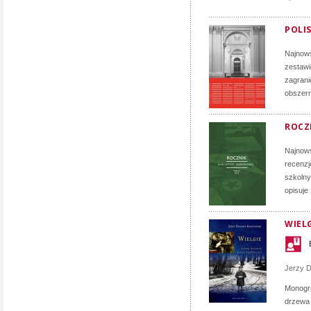
POLIS
Najnows
zestawi
zagrani
obszern
ROCZN
Najnows
recenzj
szkolny
opisuje
WIELG
Jerzy D
Monogra
drzewa 