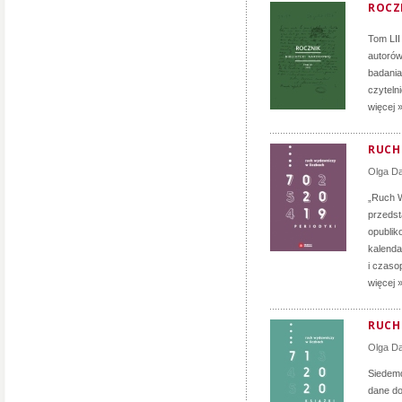
ROCZN
Tom LII
autorów
badania
czyteln
więcej 
RUCH 
Olga D
„Ruch W
przedst
opublik
kalenda
i czaso
więcej 
RUCH 
Olga D
Siedemd
dane do