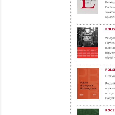
Katalog
Duchown
światow
rękopiś
POLIS
W tego
Librari
publika
bibliote
więcej 
POLSK
Grażyn
Roczni
opracow
od styc
klasyfi
ROCZN