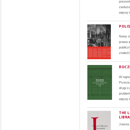
prezent
zasłużon
więcej 
POLIS
Nowy nu
prawa a
publicz
znaleźć
ROCZN
W najno
Przecis
drugi o
problem
więcej 
THE 
LIBRA
Jolanta