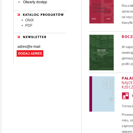
Otwarty dostęp
Roczni
opracow
od styc
ONIX
klasyfi
PDF
ROCZN
W najno
otwiera
DODAJ ADRES
gimnazj
profil i
PAŁA
NAJCE
RZECZ
Tomasz
Przewod
roku, s
zapreze
opisem.