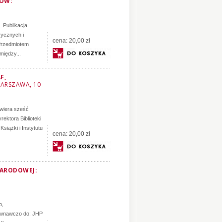
FÓW:
. Publikacja
rycznych i
cena:
20,00 zł
 Przedmiotem
między...
F,
 WARSZAWA, 10
awiera sześć
ektora Biblioteki
siążki i Instytutu
cena:
20,00 zł
NARODOWEJ:
o,
ównawczo do: JHP