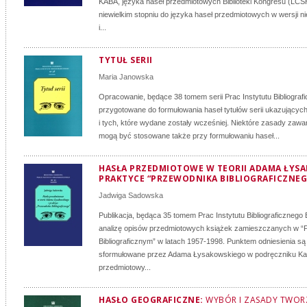
KABA, języka haseł przedmiotowych Biblioteki Kongresu (LCS
niewielkim stopniu do języka haseł przedmiotowych w wersji n
i...
TYTUŁ SERII
Maria Janowska
Opracowanie, będące 38 tomem serii Prac Instytutu Bibliografi
przygotowane do formułowania haseł tytułów serii ukazujących 
i tych, które wydane zostały wcześniej. Niektóre zasady zawa
mogą być stosowane także przy formułowaniu haseł...
HASŁA PRZEDMIOTOWE W TEORII ADAMA ŁYSA
PRAKTYCE “PRZEWODNIKA BIBLIOGRAFICZNEG
Jadwiga Sadowska
Publikacja, będąca 35 tomem Prac Instytutu Bibliograficznego
analizę opisów przedmiotowych książek zamieszczanych w “
Bibliograficznym” w latach 1957-1998. Punktem odniesienia są
sformułowane przez Adama Łysakowskiego w podręczniku Ka
przedmiotowy...
HASŁO GEOGRAFICZNE:
WYBÓR I ZASADY TWOR