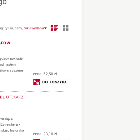
go
ug:
tytułu
,
ceny
,
roku wydania
AFÓW:
 będący pokłosiem
pod hasłem
z Stowarzyszenie
cena:
52,50 zł
IBLIOTEKARZ,
wierająca
 Estreichera -
ńskiej, historyka
cena:
23,10 zł