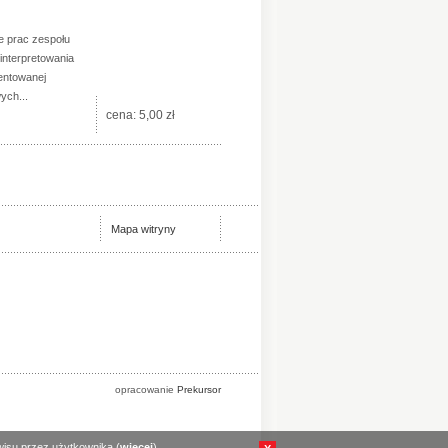
e prac zespołu
interpretowania
entowanej
ych...
cena:
5,00 zł
Mapa witryny
opracowanie
Prekursor
wisu przez użytkownika (
więcej
).