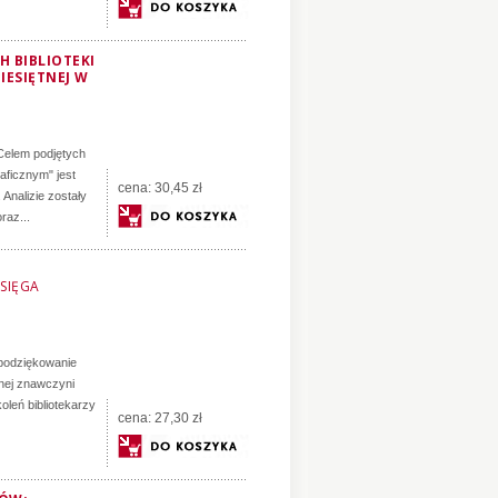
 BIBLIOTEKI
IESIĘTNEJ W
 Celem podjętych
ficznym" jest
cena:
30,45 zł
Analizie zostały
raz...
SIĘGA
 podziękowanie
tnej znawczyni
koleń bibliotekarzy
cena:
27,30 zł