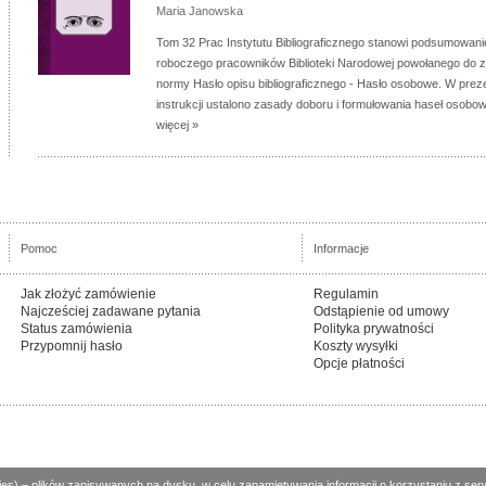
Maria Janowska
Tom 32 Prac Instytutu Bibliograficznego stanowi podsumowani
roboczego pracowników Biblioteki Narodowej powołanego do z
normy Hasło opisu bibliograficznego - Hasło osobowe. W prez
instrukcji ustalono zasady doboru i formułowania haseł osobow
więcej »
Pomoc
Informacje
Jak złożyć zamówienie
Regulamin
Najcześciej zadawane pytania
Odstąpienie od umowy
Status zamówienia
Polityka prywatności
Przypomnij hasło
Koszty wysyłki
Opcje płatności
es) – plików zapisywanych na dysku, w celu zapamiętywania informacji o korzystaniu z ser