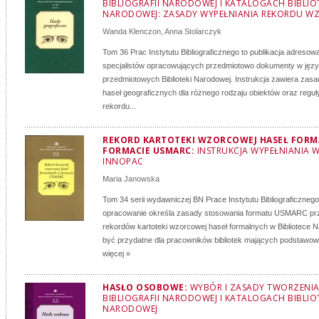
BIBLIOGRAFII NARODOWEJ I KATALOGACH BIBLIO
NARODOWEJ: ZASADY WYPEŁNIANIA REKORDU 
Wanda Klenczon
,
Anna Stolarczyk
Tom 36 Prac Instytutu Bibliograficznego to publikacja adresow
specjalistów opracowujących przedmiotowo dokumenty w języ
przedmiotowych Biblioteki Narodowej. Instrukcja zawiera zasa
haseł geograficznych dla różnego rodzaju obiektów oraz reguł
rekordu...
REKORD KARTOTEKI WZORCOWEJ HASEŁ FOR
FORMACIE USMARC:
INSTRUKCJA WYPEŁNIANIA W
INNOPAC
Maria Janowska
Tom 34 serii wydawniczej BN Prace Instytutu Bibliograficznego
opracowanie określa zasady stosowania formatu USMARC prz
rekordów kartoteki wzorcowej haseł formalnych w Bibliotece 
być przydatne dla pracowników bibliotek mających podstawow
więcej »
HASŁO OSOBOWE:
WYBÓR I ZASADY TWORZENI
BIBLIOGRAFII NARODOWEJ I KATALOGACH BIBLIO
NARODOWEJ