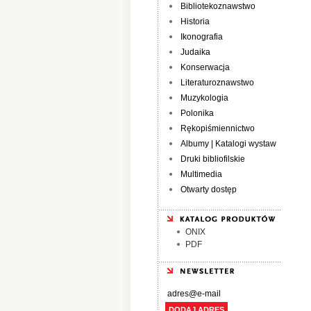
Bibliotekoznawstwo
Historia
Ikonografia
Judaika
Konserwacja
Literaturoznawstwo
Muzykologia
Polonika
Rękopiśmiennictwo
Albumy | Katalogi wystaw
Druki bibliofilskie
Multimedia
Otwarty dostęp
ONIX
PDF
DODAJ ADRES