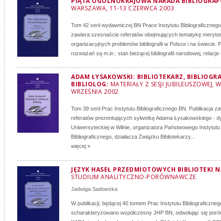
PIĄTA OGÓLNOKRAJOWA NARADA BIBLIOGRA
WARSZAWA, 11-13 CZERWCA 2003
Tom 42 serii wydawniczej BN Prace Instytutu Bibliograficznego
zawiera szesnaście referatów obejmujących tematykę meryto
organizacyjnych problemów bibliografii w Polsce i na świecie.
rozważań są m.in.: stan bieżącej bibliografii narodowej, relacje 
ADAM ŁYSAKOWSKI: BIBLIOTEKARZ, BIBLIOGRA
BIBLIOLOG:
MATERIAŁY Z SESJI JUBILEUSZOWEJ,
WRZEŚNIA 2002
Tom 39 serii Prac Instytutu Bibliograficznego BN. Publikacja z
referatów prezentujących sylwetkę Adama Łysakowskiego - dyr
Uniwersyteckiej w Wilnie, organizatora Państwowego Instytutu K
Bibliograficznego, działacza Związku Bibliotekarzy...
więcej »
JĘZYK HASEŁ PRZEDMIOTOWYCH BIBLIOTEKI 
STUDIUM ANALITYCZNO-PORÓWNAWCZE
Jadwiga Sadowska
W publikacji, będącej 40 tomem Prac Instytutu Bibliograficzneg
scharakteryzowano współczesny JHP BN, odwołując się por