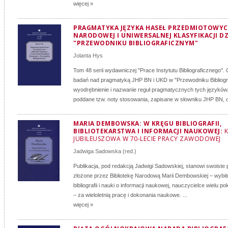
więcej »
PRAGMATYKA JĘZYKA HASEŁ PRZEDMIOTOWYCH
NARODOWEJ I UNIWERSALNEJ KLASYFIKACJI DZ
"PRZEWODNIKU BIBLIOGRAFICZNYM"
Jolanta Hys
Tom 48 serii wydawniczej "Prace Instytutu Bibliograficznego".
badań nad pragmatyką JHP BN i UKD w "Przewodniku Bibliogra
wyodrębnienie i nazwanie reguł pragmatycznych tych języków. 
poddane tzw. noty stosowania, zapisane w słowniku JHP BN, o
MARIA DEMBOWSKA: W KRĘGU BIBLIOGRAFII,
BIBLIOTEKARSTWA I INFORMACJI NAUKOWEJ:
K
JUBILEUSZOWA W 70-LECIE PRACY ZAWODOWEJ
Jadwiga Sadowska
(red.)
Publikacja, pod redakcją Jadwigi Sadowskiej, stanowi swoiste
złożone przez Bibliotekę Narodową Marii Dembowskiej – wybi
bibliografii i nauki o informacji naukowej, nauczycielce wielu po
– za wieloletnią pracę i dokonania naukowe. ...
więcej »