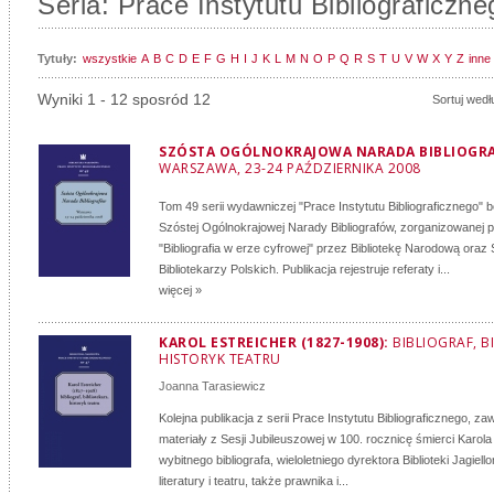
Seria: Prace Instytutu Bibliograficzne
Tytuły:
wszystkie
A
B
C
D
E
F
G
H
I
J
K
L
M
N
O
P
Q
R
S
T
U
V
W
X
Y
Z
inne
Wyniki 1 - 12 sposród 12
Sortuj wedł
SZÓSTA OGÓLNOKRAJOWA NARADA BIBLIOGR
WARSZAWA, 23-24 PAŹDZIERNIKA 2008
Tom 49 serii wydawniczej "Prace Instytutu Bibliograficznego"
Szóstej Ogólnokrajowej Narady Bibliografów, zorganizowanej 
"Bibliografia w erze cyfrowej" przez Bibliotekę Narodową ora
Bibliotekarzy Polskich. Publikacja rejestruje referaty i...
więcej »
KAROL ESTREICHER (1827-1908):
BIBLIOGRAF, B
HISTORYK TEATRU
Joanna Tarasiewicz
Kolejna publikacja z serii Prace Instytutu Bibliograficznego, za
materiały z Sesji Jubileuszowej w 100. rocznicę śmierci Karola
wybitnego bibliografa, wieloletniego dyrektora Biblioteki Jagiello
literatury i teatru, także prawnika i...