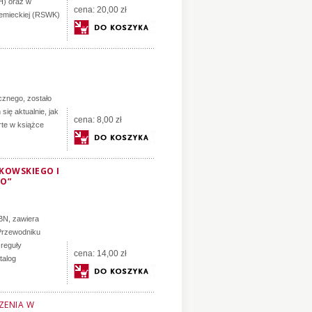
H) oraz w
cena:
20,00 zł
iemieckiej (RSWK)
cznego, zostało
się aktualnie, jak
cena:
8,00 zł
rte w książce
KOWSKIEGO I
O”
 BN, zawiera
Przewodniku
 reguły
cena:
14,00 zł
talog
ZENIA W