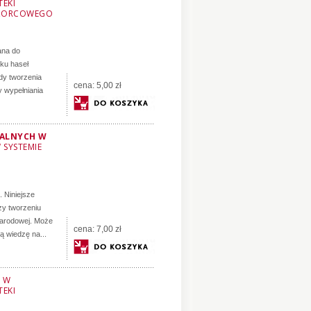
TEKI
WZORCOWEGO
ana do
ku haseł
dy tworzenia
cena:
5,00 zł
y wypełniania
MALNYCH W
 SYSTEMIE
. Niniejsze
y tworzeniu
Narodowej. Może
cena:
7,00 zł
ą wiedzę na...
A W
TEKI