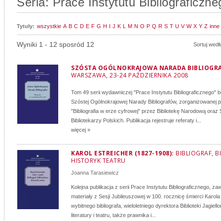
Seria: Prace Instytutu Bibliograficzne
Tytuły:
wszystkie
A
B
C
D
E
F
G
H
I
J
K
L
M
N
O
P
Q
R
S
T
U
V
W
X
Y
Z
inne
Wyniki 1 - 12 sposród 12
Sortuj wedł
SZÓSTA OGÓLNOKRAJOWA NARADA BIBLIOGR
WARSZAWA, 23-24 PAŹDZIERNIKA 2008
Tom 49 serii wydawniczej "Prace Instytutu Bibliograficznego"
Szóstej Ogólnokrajowej Narady Bibliografów, zorganizowanej 
"Bibliografia w erze cyfrowej" przez Bibliotekę Narodową ora
Bibliotekarzy Polskich. Publikacja rejestruje referaty i...
więcej »
KAROL ESTREICHER (1827-1908):
BIBLIOGRAF, B
HISTORYK TEATRU
Joanna Tarasiewicz
Kolejna publikacja z serii Prace Instytutu Bibliograficznego, za
materiały z Sesji Jubileuszowej w 100. rocznicę śmierci Karola
wybitnego bibliografa, wieloletniego dyrektora Biblioteki Jagiello
literatury i teatru, także prawnika i...