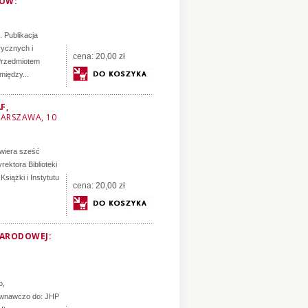
FÓW:
. Publikacja
rycznych i
cena:
20,00 zł
 Przedmiotem
między...
F,
 WARSZAWA, 10
awiera sześć
ektora Biblioteki
siążki i Instytutu
cena:
20,00 zł
NARODOWEJ:
o,
ównawczo do: JHP