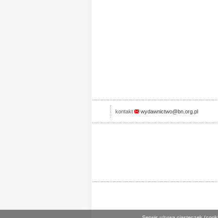
kontakt
wydawnictwo@bn.org.pl
Serwis używa ciasteczek (cooki