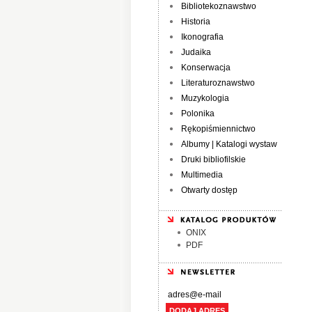
Bibliotekoznawstwo
Historia
Ikonografia
Judaika
Konserwacja
Literaturoznawstwo
Muzykologia
Polonika
Rękopiśmiennictwo
Albumy | Katalogi wystaw
Druki bibliofilskie
Multimedia
Otwarty dostęp
ONIX
PDF
DODAJ ADRES