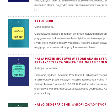
KABA, języka haseł przedmiotowych Biblioteki Kongresu (LCS
niewielkim stopniu do języka haseł przedmiotowych w wersji n
i...
TYTUŁ SERII
Maria Janowska
Opracowanie, będące 38 tomem serii Prac Instytutu Bibliografi
przygotowane do formułowania haseł tytułów serii ukazujących 
i tych, które wydane zostały wcześniej. Niektóre zasady zawa
mogą być stosowane także przy formułowaniu haseł...
HASŁA PRZEDMIOTOWE W TEORII ADAMA ŁYSA
PRAKTYCE “PRZEWODNIKA BIBLIOGRAFICZNEG
Jadwiga Sadowska
Publikacja, będąca 35 tomem Prac Instytutu Bibliograficznego
analizę opisów przedmiotowych książek zamieszczanych w “
Bibliograficznym” w latach 1957-1998. Punktem odniesienia są
sformułowane przez Adama Łysakowskiego w podręczniku Ka
przedmiotowy...
HASŁO GEOGRAFICZNE:
WYBÓR I ZASADY TWOR