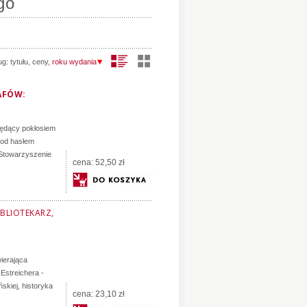
go
ug:
tytułu
,
ceny
,
roku wydania
AFÓW:
 będący pokłosiem
pod hasłem
z Stowarzyszenie
cena:
52,50 zł
IBLIOTEKARZ,
wierająca
 Estreichera -
ńskiej, historyka
cena:
23,10 zł