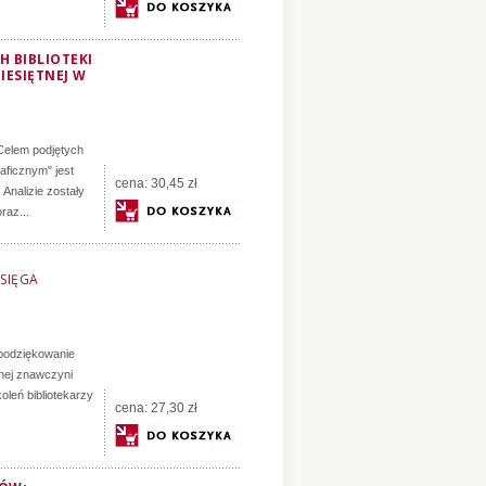
 BIBLIOTEKI
IESIĘTNEJ W
 Celem podjętych
ficznym" jest
cena:
30,45 zł
Analizie zostały
raz...
SIĘGA
 podziękowanie
tnej znawczyni
koleń bibliotekarzy
cena:
27,30 zł