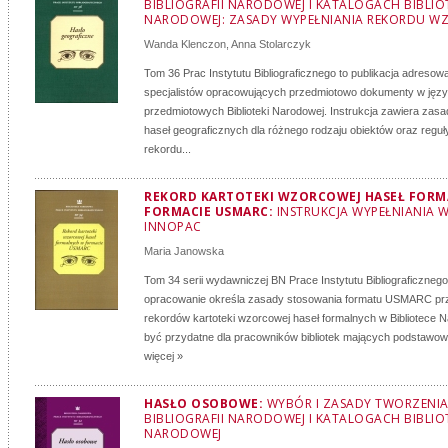
BIBLIOGRAFII NARODOWEJ I KATALOGACH BIBLIO
NARODOWEJ: ZASADY WYPEŁNIANIA REKORDU 
Wanda Klenczon
,
Anna Stolarczyk
Tom 36 Prac Instytutu Bibliograficznego to publikacja adresow
specjalistów opracowujących przedmiotowo dokumenty w języ
przedmiotowych Biblioteki Narodowej. Instrukcja zawiera zasa
haseł geograficznych dla różnego rodzaju obiektów oraz reguł
rekordu...
REKORD KARTOTEKI WZORCOWEJ HASEŁ FOR
FORMACIE USMARC:
INSTRUKCJA WYPEŁNIANIA W
INNOPAC
Maria Janowska
Tom 34 serii wydawniczej BN Prace Instytutu Bibliograficznego
opracowanie określa zasady stosowania formatu USMARC prz
rekordów kartoteki wzorcowej haseł formalnych w Bibliotece 
być przydatne dla pracowników bibliotek mających podstawow
więcej »
HASŁO OSOBOWE:
WYBÓR I ZASADY TWORZENI
BIBLIOGRAFII NARODOWEJ I KATALOGACH BIBLIO
NARODOWEJ