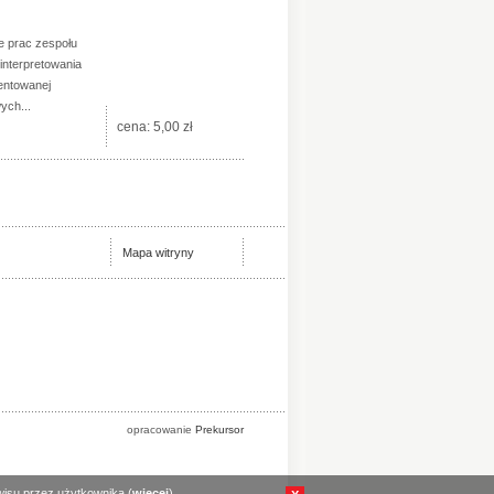
e prac zespołu
interpretowania
entowanej
ych...
cena:
5,00 zł
Mapa witryny
opracowanie
Prekursor
wisu przez użytkownika (
więcej
).