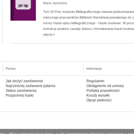
Maria Janowska
Tom 32 Prac Instytutu Bibliograficznego stanowi podsumowani
roboczego pracowników Biblioteki Narodowej powołanego do z
normy Hasło opisu bibliograficznego - Hasło osobowe. W prez
instrukcji ustalono zasady doboru i formułowania haseł osobow
więcej »
Pomoc
Informacje
Jak złożyć zamówienie
Regulamin
Najcześciej zadawane pytania
Odstąpienie od umowy
Status zamówienia
Polityka prywatności
Przypomnij hasło
Koszty wysyłki
Opcje płatności
es) – plików zapisywanych na dysku, w celu zapamiętywania informacji o korzystaniu z ser