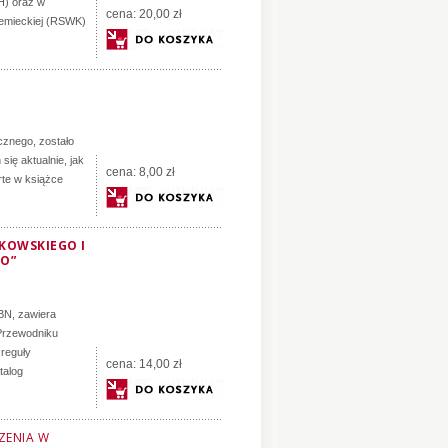
H) oraz w
cena:
20,00 zł
iemieckiej (RSWK)
cznego, zostało
się aktualnie, jak
cena:
8,00 zł
rte w książce
KOWSKIEGO I
O”
 BN, zawiera
Przewodniku
 reguły
cena:
14,00 zł
talog
ZENIA W