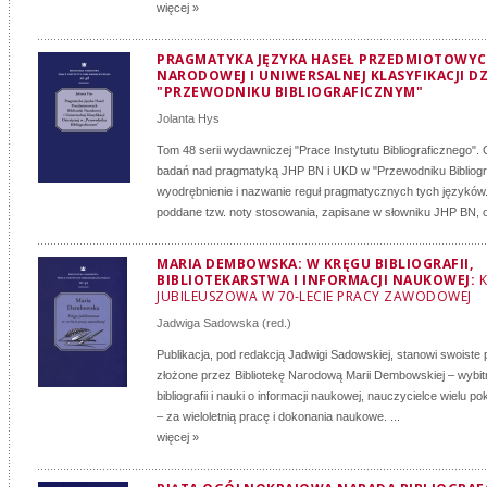
więcej »
PRAGMATYKA JĘZYKA HASEŁ PRZEDMIOTOWYCH
NARODOWEJ I UNIWERSALNEJ KLASYFIKACJI DZ
"PRZEWODNIKU BIBLIOGRAFICZNYM"
Jolanta Hys
Tom 48 serii wydawniczej "Prace Instytutu Bibliograficznego".
badań nad pragmatyką JHP BN i UKD w "Przewodniku Bibliogra
wyodrębnienie i nazwanie reguł pragmatycznych tych języków. 
poddane tzw. noty stosowania, zapisane w słowniku JHP BN, o
MARIA DEMBOWSKA: W KRĘGU BIBLIOGRAFII,
BIBLIOTEKARSTWA I INFORMACJI NAUKOWEJ:
K
JUBILEUSZOWA W 70-LECIE PRACY ZAWODOWEJ
Jadwiga Sadowska
(red.)
Publikacja, pod redakcją Jadwigi Sadowskiej, stanowi swoiste
złożone przez Bibliotekę Narodową Marii Dembowskiej – wybi
bibliografii i nauki o informacji naukowej, nauczycielce wielu po
– za wieloletnią pracę i dokonania naukowe. ...
więcej »