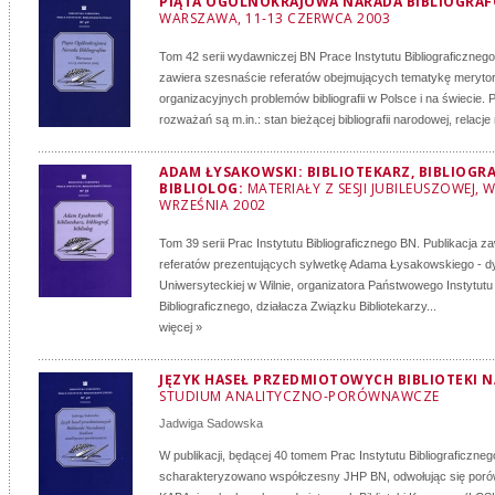
PIĄTA OGÓLNOKRAJOWA NARADA BIBLIOGRA
WARSZAWA, 11-13 CZERWCA 2003
Tom 42 serii wydawniczej BN Prace Instytutu Bibliograficznego
zawiera szesnaście referatów obejmujących tematykę meryto
organizacyjnych problemów bibliografii w Polsce i na świecie.
rozważań są m.in.: stan bieżącej bibliografii narodowej, relacje 
ADAM ŁYSAKOWSKI: BIBLIOTEKARZ, BIBLIOGRA
BIBLIOLOG:
MATERIAŁY Z SESJI JUBILEUSZOWEJ,
WRZEŚNIA 2002
Tom 39 serii Prac Instytutu Bibliograficznego BN. Publikacja z
referatów prezentujących sylwetkę Adama Łysakowskiego - dyr
Uniwersyteckiej w Wilnie, organizatora Państwowego Instytutu K
Bibliograficznego, działacza Związku Bibliotekarzy...
więcej »
JĘZYK HASEŁ PRZEDMIOTOWYCH BIBLIOTEKI 
STUDIUM ANALITYCZNO-PORÓWNAWCZE
Jadwiga Sadowska
W publikacji, będącej 40 tomem Prac Instytutu Bibliograficzneg
scharakteryzowano współczesny JHP BN, odwołując się por