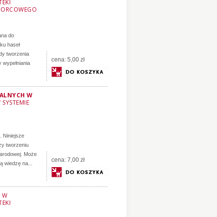
TEKI
WZORCOWEGO
ana do
ku haseł
dy tworzenia
cena:
5,00 zł
y wypełniania
MALNYCH W
 SYSTEMIE
. Niniejsze
y tworzeniu
Narodowej. Może
cena:
7,00 zł
ą wiedzę na...
A W
TEKI