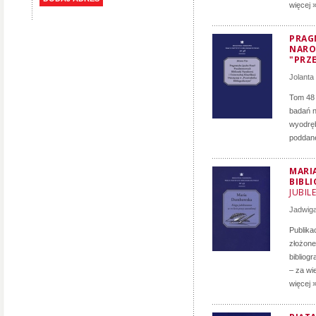
więcej 
PRAG
NAROD
"PRZ
Jolanta
Tom 48 
badań n
wyodręb
poddane
MARI
BIBL
JUBIL
Jadwig
Publika
złożone
bibliogr
– za wi
więcej 