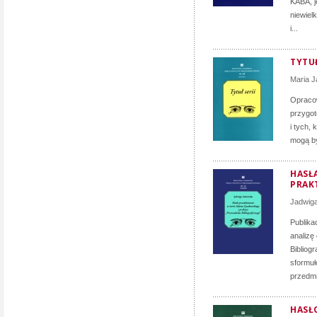
KABA, j
niewiel
i...
TYTUŁ
Maria 
Opracow
przygot
i tych,
mogą by
HASŁ
PRAK
Jadwig
Publika
analizę
Bibliog
sformu
przedmi
HASŁ