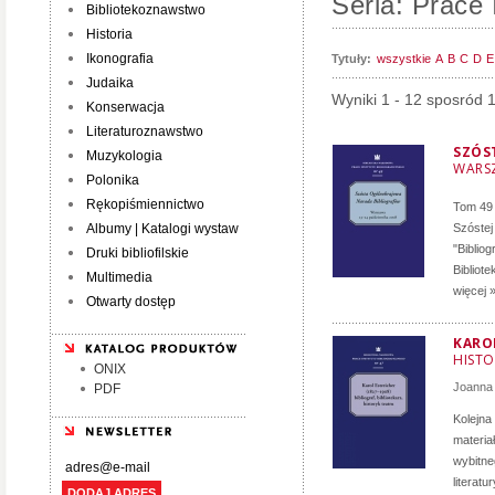
Seria: Prace 
Bibliotekoznawstwo
Historia
Ikonografia
Tytuły:
wszystkie
A
B
C
D
E
Judaika
Wyniki 1 - 12 sposród 
Konserwacja
Literaturoznawstwo
SZÓS
Muzykologia
WARSZ
Polonika
Rękopiśmiennictwo
Tom 49 
Albumy | Katalogi wystaw
Szóstej
"Biblio
Druki bibliofilskie
Bibliote
Multimedia
więcej 
Otwarty dostęp
KAROL
HISTO
ONIX
Joanna 
PDF
Kolejna 
materia
wybitneg
literatu
DODAJ ADRES