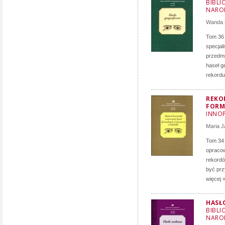
BIBLI
NARO
Wanda 
Tom 36 
specjal
przedmi
haseł g
rekordu.
REKO
FORM
INNO
Maria 
Tom 34 
opracow
rekordó
być prz
więcej 
HASŁ
BIBLI
NARO