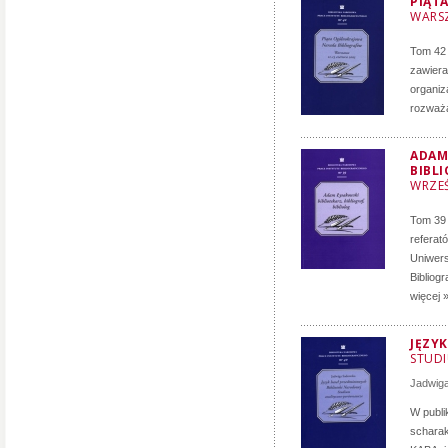
PIĄT
WARSZ
Tom 42 
zawiera
organiz
rozważań
ADAM 
BIBL
WRZEŚ
Tom 39 
referat
Uniwers
Bibliogr
więcej 
JĘZY
STUD
Jadwig
W publi
schara