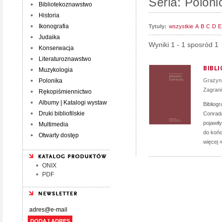
Seria: Poloni
Bibliotekoznawstwo
Historia
Ikonografia
Tytuły:
wszystkie
A
B
C
D
E
Judaika
Wyniki 1 - 1 sposród 1
Konserwacja
Literaturoznawstwo
BIBL
Muzykologia
Polonika
Grażyn
Zagran
Rękopiśmiennictwo
Albumy | Katalogi wystaw
Bibliog
Druki bibliofilskie
Conrada
pojawił
Multimedia
do końc
Otwarty dostęp
więcej 
ONIX
PDF
DODAJ ADRES