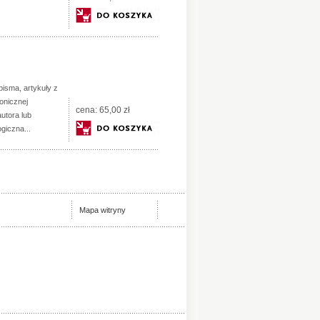
isma, artykuły z
onicznej
cena:
65,00 zł
utora lub
ogiczna...
Mapa witryny