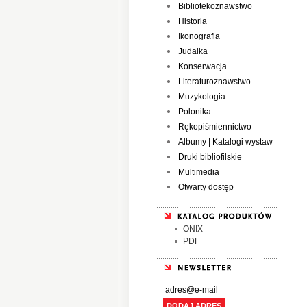
Bibliotekoznawstwo
Historia
Ikonografia
Judaika
Konserwacja
Literaturoznawstwo
Muzykologia
Polonika
Rękopiśmiennictwo
Albumy | Katalogi wystaw
Druki bibliofilskie
Multimedia
Otwarty dostęp
ONIX
PDF
DODAJ ADRES