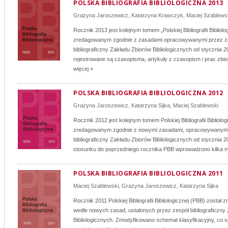
POLSKA BIBLIOGRAFIA BIBLIOLOGICZNA 2013
Grażyna Jaroszewicz
,
Katarzyna Krawczyk
,
Maciej Szablews
Rocznik 2013 jest kolejnym tomem „Polskiej Bibliografii Bibliolo
zredagowanym zgodnie z zasadami opracowywanymi przez z
bibliograficzny Zakładu Zbiorów Bibliologicznych od stycznia
rejestrowane są czasopisma, artykuły z czasopism i prac zbio
więcej »
POLSKA BIBLIOGRAFIA BIBLIOLOGICZNA 2012
Grażyna Jaroszewicz
,
Katarzyna Sijka
,
Maciej Szablewski
Rocznik 2012 jest kolejnym tomem Polskiej Bibliografii Bibliolo
zredagowanym zgodnie z nowymi zasadami, opracowywanymi
bibliograficzny Zakładu Zbiorów Bibliologicznych od stycznia 
stosunku do poprzedniego rocznika PBB wprowadzono kilka mod
POLSKA BIBLIOGRAFIA BIBLIOLOGICZNA 2011
Maciej Szablewski
,
Grażyna Jaroszewicz
,
Katarzyna Sijka
Rocznik 2011 Polskiej Bibliografii Bibliologicznej (PBB) został
wedle nowych zasad, ustalonych przez zespół bibliograficzny
Bibliologicznych. Zmodyfikowano schemat klasyfikacyjny, co