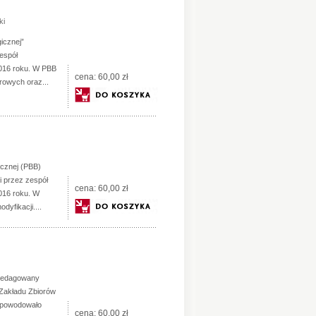
ki
gicznej”
espół
 2016 roku. W PBB
cena:
60,00 zł
rowych oraz...
gicznej (PBB)
 przez zespół
cena:
60,00 zł
2016 roku. W
yfikacji....
 zredagowany
 Zakładu Zbiorów
 spowodowało
cena:
60,00 zł