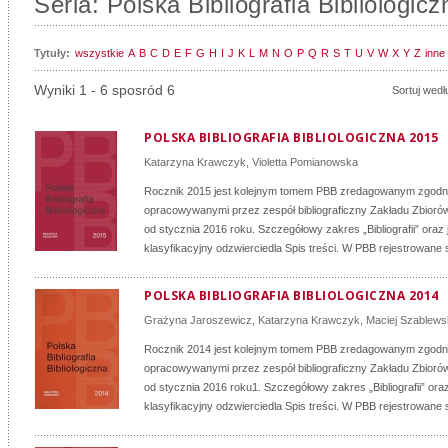
Seria: Polska Bibliografia Bibliologicz
Tytuły:
wszystkie
A
B
C
D
E
F
G
H
I
J
K
L
M
N
O
P
Q
R
S
T
U
V
W
X
Y
Z
inne
Wyniki 1 - 6 sposród 6
Sortuj wedł
POLSKA BIBLIOGRAFIA BIBLIOLOGICZNA 2015
Katarzyna Krawczyk
,
Violetta Pomianowska
Rocznik 2015 jest kolejnym tomem PBB zredagowanym zgodn
opracowywanymi przez zespół bibliograficzny Zakładu Zbiorów
od stycznia 2016 roku. Szczegółowy zakres „Bibliografii” oraz
klasyfikacyjny odzwierciedla Spis treści. W PBB rejestrowane s
POLSKA BIBLIOGRAFIA BIBLIOLOGICZNA 2014
Grażyna Jaroszewicz
,
Katarzyna Krawczyk
,
Maciej Szablews
Rocznik 2014 jest kolejnym tomem PBB zredagowanym zgodn
opracowywanymi przez zespół bibliograficzny Zakładu Zbiorów
od stycznia 2016 roku1. Szczegółowy zakres „Bibliografii” ora
klasyfikacyjny odzwierciedla Spis treści. W PBB rejestrowane s