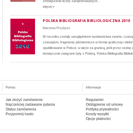
zmniejszenie liczby zarejestrowanych...
więcej »
POLSKA BIBLIOGRAFIA BIBLIOLOGICZNA 2010
Marzena Przybysz
W roczniku zostały uwzględnione wydawnictwa zwarte, czasop
czasopism, fragmenty piśmiennicze w formie graficznej i elektr
opublikowane w Polsce, a także za granicą, jeśli przez osobę a
tematycznie związane były z Polską. Polska Bibliografia Bibliol
Pomoc
Informacje
Jak złożyć zamówienie
Regulamin
Najcześciej zadawane pytania
Odstąpienie od umowy
Status zamówienia
Polityka prywatności
Przypomnij hasło
Koszty wysyłki
Opcje płatności