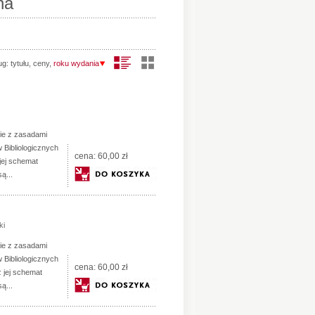
na
ug:
tytułu
,
ceny
,
roku wydania
ie z zasadami
 Bibliologicznych
cena:
60,00 zł
 jej schemat
ą...
ki
ie z zasadami
 Bibliologicznych
cena:
60,00 zł
z jej schemat
ą...