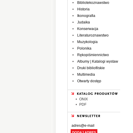
Bibliotekoznawstwo
Historia
Ikonografia
Judaika
Konserwacja
Literaturoznawstwo
Muzykologia
Polonika
Rękopiśmiennictwo
Albumy | Katalogi wystaw
Druki bibliofilskie
Multimedia
Otwarty dostęp
ONIX
PDF
DODAJ ADRES