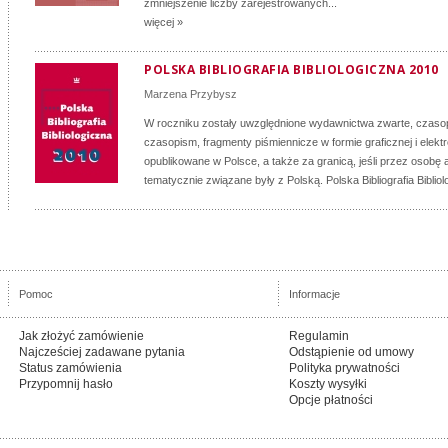
zmniejszenie liczby zarejestrowanych...
więcej »
POLSKA BIBLIOGRAFIA BIBLIOLOGICZNA 2010
Marzena Przybysz
W roczniku zostały uwzględnione wydawnictwa zwarte, czasop
czasopism, fragmenty piśmiennicze w formie graficznej i elektr
opublikowane w Polsce, a także za granicą, jeśli przez osobę a
tematycznie związane były z Polską. Polska Bibliografia Bibliol
Pomoc
Informacje
Jak złożyć zamówienie
Regulamin
Najcześciej zadawane pytania
Odstąpienie od umowy
Status zamówienia
Polityka prywatności
Przypomnij hasło
Koszty wysyłki
Opcje płatności