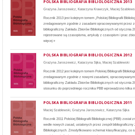
POLSKA BIBLIOGRAFIA BIBLIOLOGICZNA 2013
Grażyna Jaroszewicz
,
Katarzyna Krawczyk
,
Maciej Szablews
Rocznik 2013 jest kolejnym tomem „Polskiej Bibliografii Bibliolo
zredagowanym zgodnie z zasadami opracowywanymi przez z
bibliograficzny Zakładu Zbiorów Bibliologicznych od stycznia
rejestrowane są czasopisma, artykuły z czasopism i prac zbio
więcej »
POLSKA BIBLIOGRAFIA BIBLIOLOGICZNA 2012
Grażyna Jaroszewicz
,
Katarzyna Sijka
,
Maciej Szablewski
Rocznik 2012 jest kolejnym tomem Polskiej Bibliografii Bibliolo
zredagowanym zgodnie z nowymi zasadami, opracowywanymi
bibliograficzny Zakładu Zbiorów Bibliologicznych od stycznia 
stosunku do poprzedniego rocznika PBB wprowadzono kilka mod
POLSKA BIBLIOGRAFIA BIBLIOLOGICZNA 2011
Maciej Szablewski
,
Grażyna Jaroszewicz
,
Katarzyna Sijka
Rocznik 2011 Polskiej Bibliografii Bibliologicznej (PBB) został
wedle nowych zasad, ustalonych przez zespół bibliograficzny
Bibliologicznych. Zmodyfikowano schemat klasyfikacyjny, co