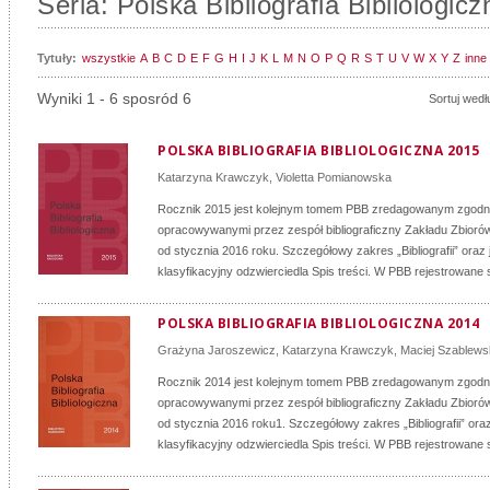
Seria: Polska Bibliografia Bibliologicz
Tytuły:
wszystkie
A
B
C
D
E
F
G
H
I
J
K
L
M
N
O
P
Q
R
S
T
U
V
W
X
Y
Z
inne
Wyniki 1 - 6 sposród 6
Sortuj wedł
POLSKA BIBLIOGRAFIA BIBLIOLOGICZNA 2015
Katarzyna Krawczyk
,
Violetta Pomianowska
Rocznik 2015 jest kolejnym tomem PBB zredagowanym zgodn
opracowywanymi przez zespół bibliograficzny Zakładu Zbiorów
od stycznia 2016 roku. Szczegółowy zakres „Bibliografii” oraz
klasyfikacyjny odzwierciedla Spis treści. W PBB rejestrowane s
POLSKA BIBLIOGRAFIA BIBLIOLOGICZNA 2014
Grażyna Jaroszewicz
,
Katarzyna Krawczyk
,
Maciej Szablews
Rocznik 2014 jest kolejnym tomem PBB zredagowanym zgodn
opracowywanymi przez zespół bibliograficzny Zakładu Zbiorów
od stycznia 2016 roku1. Szczegółowy zakres „Bibliografii” ora
klasyfikacyjny odzwierciedla Spis treści. W PBB rejestrowane s