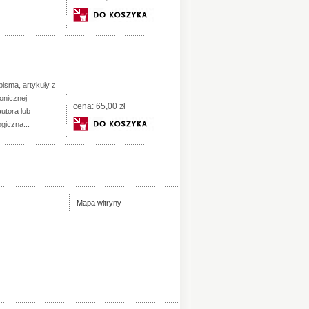
isma, artykuły z
onicznej
cena:
65,00 zł
utora lub
ogiczna...
Mapa witryny