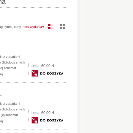
na
ug:
tytułu
,
ceny
,
roku wydania
ie z zasadami
 Bibliologicznych
cena:
60,00 zł
 jej schemat
ą...
ki
ie z zasadami
 Bibliologicznych
cena:
60,00 zł
z jej schemat
ą...