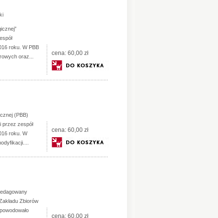
ki
gicznej”
espół
 2016 roku. W PBB
cena:
60,00 zł
rowych oraz...
gicznej (PBB)
 przez zespół
cena:
60,00 zł
2016 roku. W
yfikacji....
 zredagowany
 Zakładu Zbiorów
 spowodowało
cena:
60,00 zł