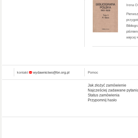
Irena 
Pierwsz
przygot
Bibliog
piśmien
więcej 
kontakt
wydawnictwo@bn.org.pl
Pomoc
Jak złożyć zamówienie
Najcześciej zadawane pytani
Status zamówienia
Przypomnij hasło