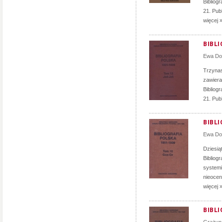
Bibliog
21. Pub
więcej 
BIBLI
Ewa D
Trzynast
zawiera
Bibliog
21. Publ
BIBLI
Ewa D
Dziesią
Bibliog
systemi
nieocen
więcej 
BIBLI