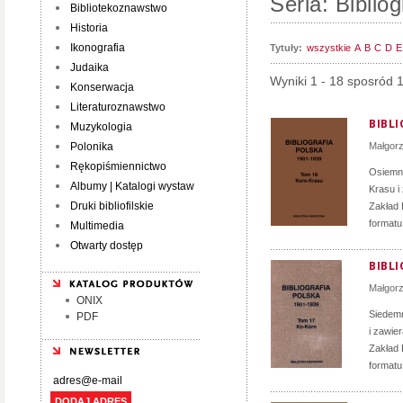
Seria: Biblio
Bibliotekoznawstwo
Historia
Ikonografia
Tytuły:
wszystkie
A
B
C
D
E
Judaika
Wyniki 1 - 18 sposród 
Konserwacja
Literaturoznawstwo
BIBLI
Muzykologia
Polonika
Małgor
Rękopiśmiennictwo
Osiemna
Albumy | Katalogi wystaw
Krasu i
Druki bibliofilskie
Zakład 
formatu
Multimedia
Otwarty dostęp
BIBLI
Małgor
ONIX
Siedemn
PDF
i zawie
Zakład 
formatu
DODAJ ADRES