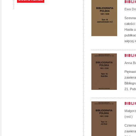
BIBLI
Ewa D
Szesnas
całości
Hasła u
publika
więcej 
BIBLI
Anna B
Piętnast
zawiera
Bibliog
21. Publ
BIBLI
Małgor
(red.)
Czternas
zawiera