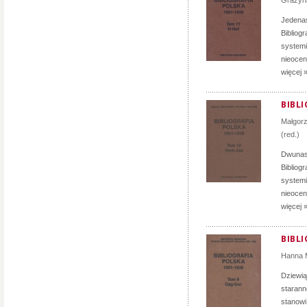
Grażyn
Jedenas
Bibliog
systemi
nieocen
więcej 
BIBLI
Małgor
(red.)
Dwunast
Bibliog
systemi
nieocen
więcej 
BIBLI
Hanna 
Dziewią
staranno
stanowi