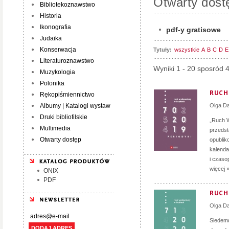
Otwarty dost
Bibliotekoznawstwo
Historia
Ikonografia
pdf-y gratisowe
Judaika
Konserwacja
Tytuły:
wszystkie
A
B
C
D
E
Literaturoznawstwo
Wyniki 1 - 20 sposród 
Muzykologia
Polonika
RUCH 
Rękopiśmiennictwo
Albumy | Katalogi wystaw
Olga D
Druki bibliofilskie
„Ruch W
Multimedia
przedst
Otwarty dostęp
opublik
kalenda
i czaso
więcej 
ONIX
PDF
RUCH 
Olga D
Siedemd
DODAJ ADRES