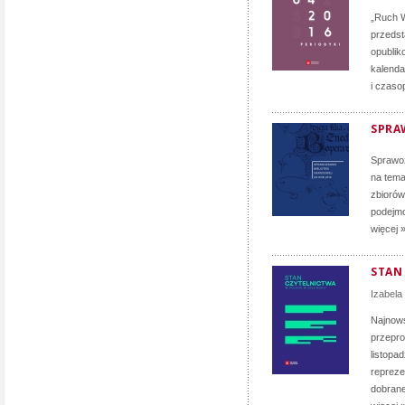
„Ruch W
przedst
opublik
kalenda
i czaso
SPRA
Sprawoz
na tema
zbiorów
podejmo
więcej 
STAN
Izabela
Najnows
przepro
listopa
repreze
dobranej