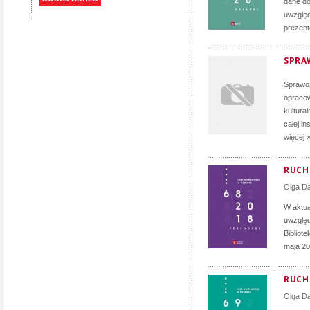
dane do
uwzględ
prezent
SPRA
Sprawoz
opracow
kultura
całej i
więcej 
RUCH 
Olga D
W aktua
uwzględ
Bibliot
maja 20
RUCH 
Olga D