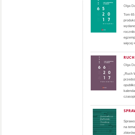
Olga D
Tom 65
produkc
wydane 
rocznik
egzempl
więcej 
RUCH 
Olga D
„Ruch W
przedst
opublik
kalenda
czasopi
SPRA
Sprawoz
na tema
zbiorów