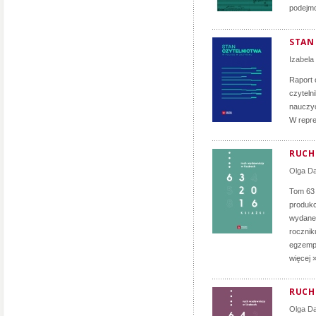
podejmo
STAN
Izabela
Raport 
czyteln
nauczyc
W repre
RUCH 
Olga D
Tom 63
produkc
wydane 
rocznik
egzempl
więcej 
RUCH 
Olga D