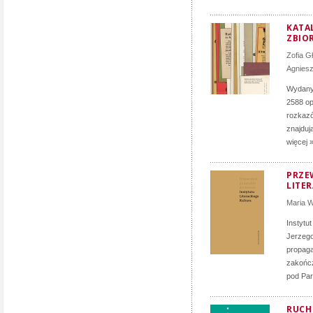
KATA
ZBIO
Zofia G
Agnies
Wydany 
2588 op
rozkazó
znajduj
więcej 
PRZE
LITE
Maria 
Instytu
Jerzego
propag
zakończ
pod Par
RUCH 