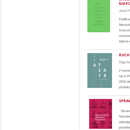
NIEP
Józef P
Publika
faksymi
broszur
rozpraw
więcej 
RUCH 
Olga D
Z numer
się w P
2018 ok
produkc
SPRA
Sprawoz
Narodow
udostęp
przedsi