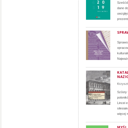
Sześćdz
dane do
uwzględ
prezent
SPRA
Sprawoz
opracow
kultura
Najważn
KATA
NAZIO
Krzyszt
Szósty 
polonik
Lincei 
silesia
więcej 
MYŚL