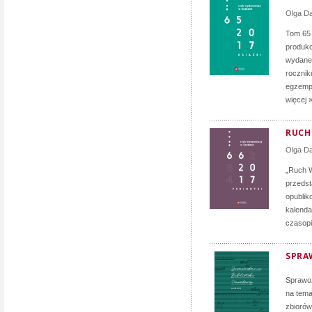
Olga D
Tom 65
produkc
wydane 
rocznik
egzempl
więcej 
RUCH 
Olga D
„Ruch W
przedst
opublik
kalenda
czasopi
SPRA
Sprawoz
na tema
zbiorów