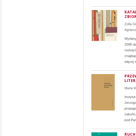
KATA
ZBIO
Zofia G
Agnies
Wydany 
2588 op
rozkazó
znajduj
więcej 
PRZE
LITE
Maria 
Instytu
Jerzego
propag
zakończ
pod Par
RUCH 