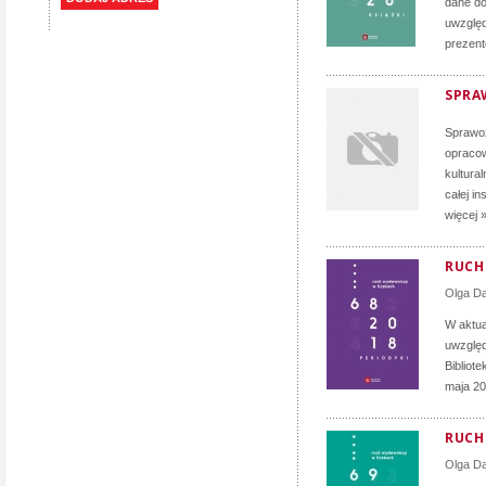
dane do
uwzględ
prezent
SPRA
Sprawoz
opracow
kultura
całej i
więcej 
RUCH 
Olga D
W aktua
uwzględ
Bibliot
maja 20
RUCH 
Olga D