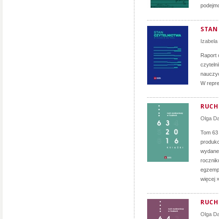
podejmo
STAN
Izabela
Raport 
czyteln
nauczyc
W repre
RUCH 
Olga D
Tom 63
produkc
wydane 
rocznik
egzempl
więcej 
RUCH 
Olga D