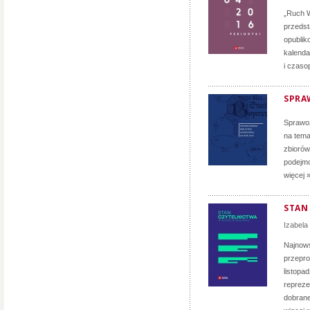
„Ruch W
przedst
opublik
kalenda
i czaso
SPRA
Sprawoz
na tema
zbiorów
podejmo
więcej 
STAN
Izabela
Najnows
przepro
listopa
repreze
dobranej