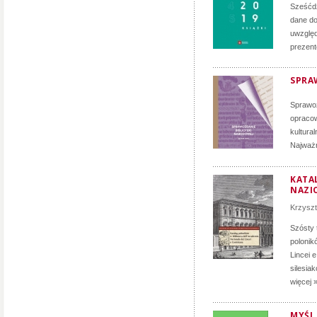
Sześćdz
dane do
uwzględ
prezent
SPRA
Sprawoz
opracow
kultura
Najważn
KATA
NAZIO
Krzyszt
Szósty 
polonik
Lincei 
silesia
więcej 
MYŚL