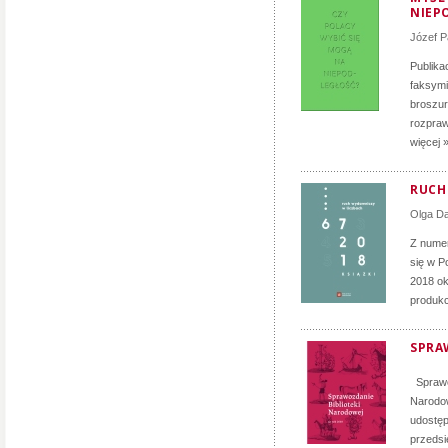
NIEP
Józef P
Publika
faksymi
broszur
rozpraw
więcej 
RUCH 
Olga D
Z numer
się w P
2018 ok
produkc
SPRA
Sprawoz
Narodow
udostęp
przedsi