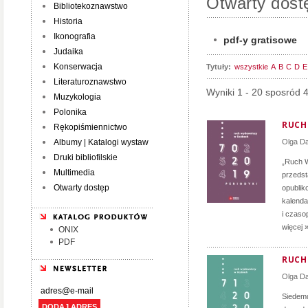
Otwarty dost
Bibliotekoznawstwo
Historia
Ikonografia
pdf-y gratisowe
Judaika
Konserwacja
Tytuły:
wszystkie
A
B
C
D
E
Literaturoznawstwo
Wyniki 1 - 20 sposród 
Muzykologia
Polonika
RUCH 
Rękopiśmiennictwo
Albumy | Katalogi wystaw
Olga D
Druki bibliofilskie
„Ruch W
Multimedia
przedst
Otwarty dostęp
opublik
kalenda
i czaso
więcej 
ONIX
PDF
RUCH 
Olga D
Siedemd
DODAJ ADRES