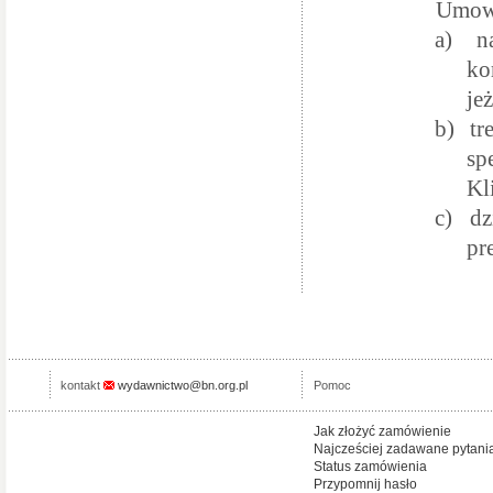
Umowy
a)
n
ko
je
b)
tr
sp
Kl
c)
dz
pr
kontakt
wydawnictwo@bn.org.pl
Pomoc
Jak złożyć zamówienie
Najcześciej zadawane pytani
Status zamówienia
Przypomnij hasło