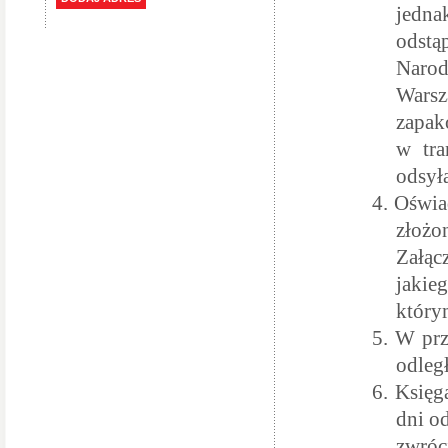
jedna
odstą
Narod
Wars
zapak
w tra
odsył
4.
Oświa
złożo
Załą
jakie
który
5.
W prz
odleg
6.
Księga
dni o
zwróc