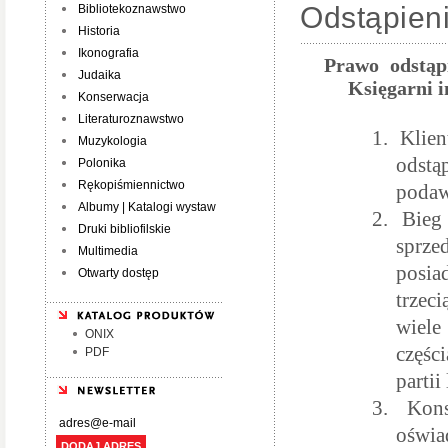
Odstąpien
Bibliotekoznawstwo
Historia
Ikonografia
Prawo odstąp
Judaika
Księgarni i
Konserwacja
Literaturoznawstwo
1.
Klie
Muzykologia
odstą
Polonika
Rękopiśmiennictwo
podaw
Albumy | Katalogi wystaw
2.
Bieg
Druki bibliofilskie
sprze
Multimedia
posia
Otwarty dostęp
trzec
wiele
ONIX
częśc
PDF
partii
3.
Kon
oświa
DODAJ ADRES