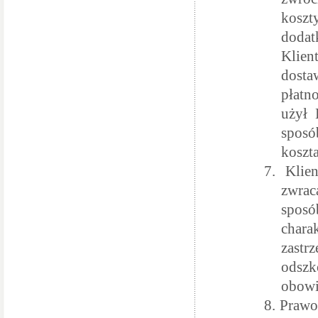
kosz
doda
Klien
dosta
płatn
użył 
sposó
koszt
7.
Klie
zwrac
spos
chara
zastr
odsz
obowi
8.
Prawo