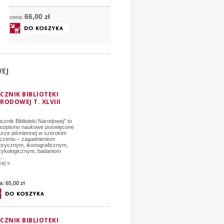
66,
00
zł
cena:
WEJ
CZNIK BIBLIOTEKI
RODOWEJ T. XLVIII
cznik Biblioteki Narodowej” to
sopismo naukowe poświęcone
turze piśmiennej w szerokim
czeniu – zagadnieniom
torycznym, ikonograficznym,
ykologicznym, badaniom
..
cej »
a:
65,00 zł
CZNIK BIBLIOTEKI