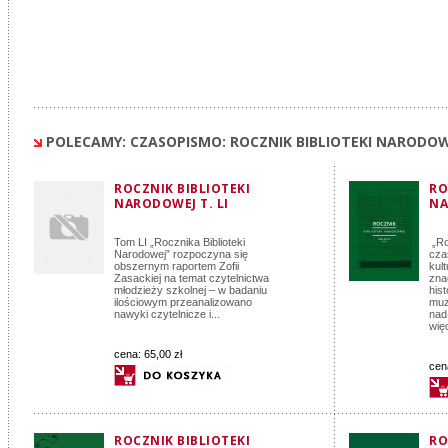
POLECAMY: CZASOPISMO: ROCZNIK BIBLIOTEKI NARODO
ROCZNIK BIBLIOTEKI
RO
NARODOWEJ T. LI
NA
Tom LI „Rocznika Biblioteki
„Ro
Narodowej” rozpoczyna się
cza
obszernym raportem Zofii
kul
Zasackiej na temat czytelnictwa
zna
młodzieży szkolnej – w badaniu
his
ilościowym przeanalizowano
muz
nawyki czytelnicze i...
nad.
wię
cena:
65,00 zł
cen
ROCZNIK BIBLIOTEKI
RO