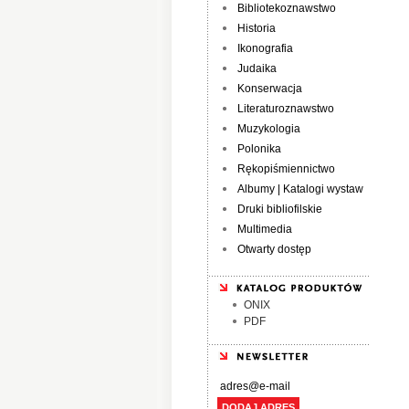
Bibliotekoznawstwo
Historia
Ikonografia
Judaika
Konserwacja
Literaturoznawstwo
Muzykologia
Polonika
Rękopiśmiennictwo
Albumy | Katalogi wystaw
Druki bibliofilskie
Multimedia
Otwarty dostęp
ONIX
PDF
DODAJ ADRES