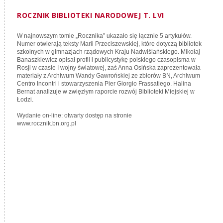
ROCZNIK BIBLIOTEKI NARODOWEJ T. LVI
W najnowszym tomie „Rocznika” ukazało się łącznie 5 artykułów.
Numer otwierają teksty Marii Przeciszewskiej, które dotyczą bibliotek
szkolnych w gimnazjach rządowych Kraju Nadwiślańskiego. Mikołaj
Banaszkiewicz opisał profil i publicystykę polskiego czasopisma w
Rosji w czasie I wojny światowej, zaś Anna Osińska zaprezentowała
materiały z Archiwum Wandy Gawrońskiej ze zbiorów BN, Archiwum
Centro Incontri i stowarzyszenia Pier Giorgio Frassatiego. Halina
Bernat analizuje w zwięzłym raporcie rozwój Biblioteki Miejskiej w
Łodzi.
Wydanie on-line: otwarty dostęp na stronie
www.rocznik.bn.org.pl