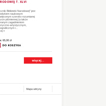
RODOWEJ T. XLVI
cznik Biblioteki Narodowej" jest
iodykiem naukowym
więconym szeroko rozumianej
turze piśmiennej (a także
ranym zagadnieniom
toryczno-artystycznym,
ograficznym i...
cej »
a:
65,00 zł
więcej...
Mapa witryny