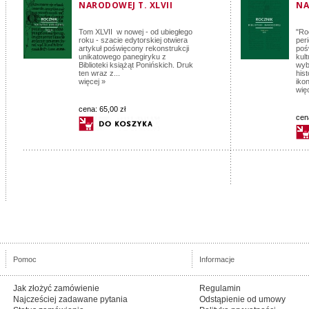
NARODOWEJ T. XLVII
NA
Tom XLVII w nowej - od ubiegłego
"Ro
roku - szacie edytorskiej otwiera
per
artykuł poświęcony rekonstrukcji
poś
unikatowego panegiryku z
kul
Biblioteki książąt Ponińskich. Druk
wyb
ten wraz z...
his
więcej »
ikon
wię
cena:
65,00 zł
cen
Pomoc
Informacje
Jak złożyć zamówienie
Regulamin
Najcześciej zadawane pytania
Odstąpienie od umowy