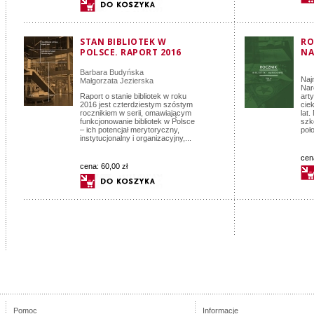
STAN BIBLIOTEK W
RO
POLSCE. RAPORT 2016
NA
Barbara Budyńska
Naj
Małgorzata Jezierska
Nar
Raport o stanie bibliotek w roku
art
2016 jest czterdziestym szóstym
cie
rocznikiem w serii, omawiającym
lat
funkcjonowanie bibliotek w Polsce
szk
– ich potencjał merytoryczny,
poło
instytucjonalny i organizacyjny,...
cen
cena:
60,00 zł
Pomoc
Informacje