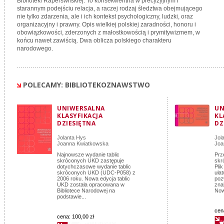
Biblioteki Raperswilskiej. To konsekwentna w precyzyjnym i
starannym podejściu relacja, a raczej rodzaj śledztwa obejmującego
nie tylko zdarzenia, ale i ich kontekst psychologiczny, ludzki, oraz
organizacyjny i prawny. Opis wielkiej polskiej zaradności, honoru i
obowiązkowości, zderzonych z małostkowością i prymitywizmem, w
końcu nawet zawiścią. Dwa oblicza polskiego charakteru
narodowego.
POLECAMY: BIBLIOTEKOZNAWSTWO
UNIWERSALNA
UN
KLASYFIKACJA
KL
DZIESIĘTNA
DZ
Jolanta Hys
Jol
Joanna Kwiatkowska
Joa
Najnowsze wydanie tablic
Prz
skróconych UKD zastępuje
skr
dotychczasowe wydanie tablic
Pli
skróconych UKD (UDC-P058) z
uła
2006 roku. Nowa edycja tablic
poz
UKD została opracowana w
zna
Bibliotece Narodowej na
Now
podstawie...
cen
cena:
100,00 zł