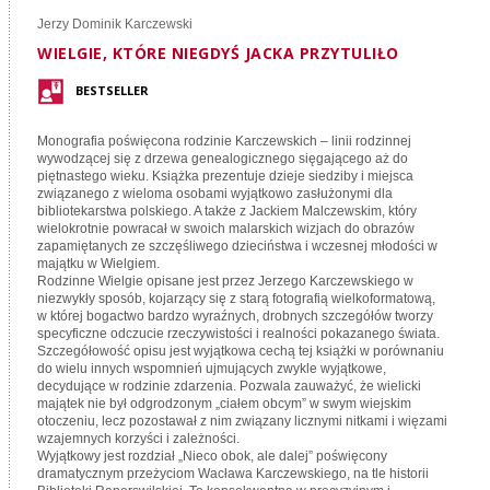
Jerzy Dominik Karczewski
WIELGIE, KTÓRE NIEGDYŚ JACKA PRZYTULIŁO
BESTSELLER
Monografia poświęcona rodzinie Karczewskich – linii rodzinnej
wywodzącej się z drzewa genealogicznego sięgającego aż do
piętnastego wieku. Książka prezentuje dzieje siedziby i miejsca
związanego z wieloma osobami wyjątkowo zasłużonymi dla
bibliotekarstwa polskiego. A także z Jackiem Malczewskim, który
wielokrotnie powracał w swoich malarskich wizjach do obrazów
zapamiętanych ze szczęśliwego dzieciństwa i wczesnej młodości w
majątku w Wielgiem.
Rodzinne Wielgie opisane jest przez Jerzego Karczewskiego w
niezwykły sposób, kojarzący się z starą fotografią wielkoformatową,
w której bogactwo bardzo wyraźnych, drobnych szczegółów tworzy
specyficzne odczucie rzeczywistości i realności pokazanego świata.
Szczegółowość opisu jest wyjątkowa cechą tej książki w porównaniu
do wielu innych wspomnień ujmujących zwykle wyjątkowe,
decydujące w rodzinie zdarzenia. Pozwala zauważyć, że wielicki
majątek nie był odgrodzonym „ciałem obcym” w swym wiejskim
otoczeniu, lecz pozostawał z nim związany licznymi nitkami i więzami
wzajemnych korzyści i zależności.
Wyjątkowy jest rozdział „Nieco obok, ale dalej” poświęcony
dramatycznym przeżyciom Wacława Karczewskiego, na tle historii