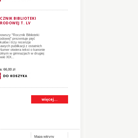
CZNIK BIBLIOTEKI
RODOWEJ T. LV
nowszy "Rocznik Biblioteki
odowej" prezentuje pięć
ykułów i trzy recenzje
kawych publikacji z ostatnich
. Numer otwiera tekst o kanonie
olnym w gimnazjach w drugiej
wie XIX...
a:
66,00 zł
więcej...
Mapa witryny