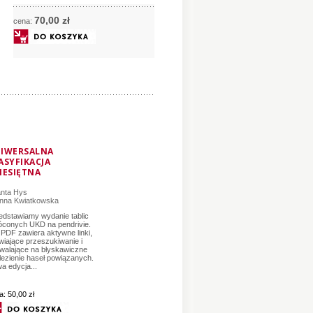
70,
00
zł
cena:
IWERSALNA
ASYFIKACJA
IESIĘTNA
anta Hys
nna Kwiatkowska
edstawiamy wydanie tablic
óconych UKD na pendrivie.
k PDF zawiera aktywne linki,
twiające przeszukiwanie i
walające na błyskawiczne
lezienie haseł powiązanych.
a edycja...
a:
50,00 zł