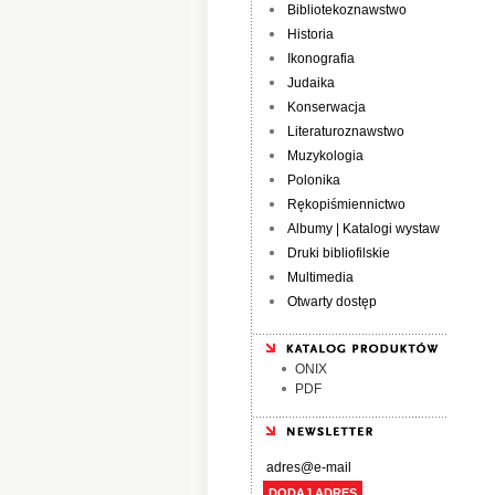
Bibliotekoznawstwo
Historia
Ikonografia
Judaika
Konserwacja
Literaturoznawstwo
Muzykologia
Polonika
Rękopiśmiennictwo
Albumy | Katalogi wystaw
Druki bibliofilskie
Multimedia
Otwarty dostęp
ONIX
PDF
DODAJ ADRES