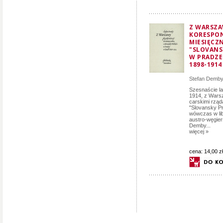
Z WARSZA
KORESPON
MIESIĘCZ
"SLOVANS
W PRADZE
1898-1914
Stefan Demb
Szesnaście la
1914, z Wars
carskimi rząd
"Slovansky Pr
wówczas w lib
austro-węgiers
Demby...
więcej »
cena:
14,00 zł