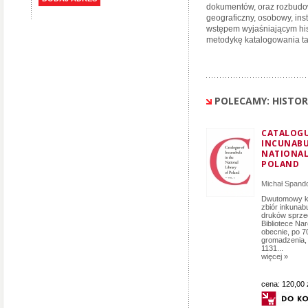
dokumentów, oraz rozbudowa
geograficzny, osobowy, ins
wstępem wyjaśniającym his
metodykę katalogowania ta
POLECAMY: HISTOR
CATALOGU
INCUNABU
NATIONAL
POLAND
Michał Spand
Dwutomowy ka
zbiór inkunab
druków sprze
Bibliotece Na
obecnie, po 70
gromadzenia, 
1131...
więcej »
cena:
120,00 