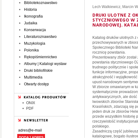
Bibliotekoznawstwo
Lech Walkiewicz
,
Marcin W
Historia
DRUKI ULOTNE Z O
Ikonografia
STYCZNIOWEGO W Z
Judaika
NARODOWEJ. KATA
Konserwacja
Literaturoznawstwo
Katalog druków ulotnych z
przechowywanych w zbior
Muzykologia
Społecznego Biblioteki Nar
Polonika
rocznicę powstania.
Rękopiśmiennictwo
Prezentowany zbiór został
powstania styczniowego DŻ
Albumy | Katalogi wystaw
trudnego politycznie i spo
Druki bibliofilskie
funkcje informacyjne, prop
atrakcyjność i wyjątkowość
Multimedia
upust narodowym sentymen
Otwarty dostęp
W zbiorze omawianym w ka
systematycznie prowadzony
antykwarycznych, ale dość 
lwowskich zbiorów Stanisła
ONIX
Krasińskich, zdarzają się 
PDF
jeden druk ze zbiorów Hele
przede wszystkim historię 
rzeczywistość instytucjon
polskiego.
Zasadniczą część jubileusz
katalogowe, bogato ilustr
DODAJ ADRES