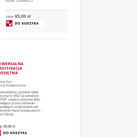
ISSN: 23009217
65,
00
zł
cena:
IWERSALNA
ASYFIKACJA
IESIĘTNA
anta Hys
nna Kwiatkowska
edstawiamy wydanie tablic
óconych UKD na pendrivie.
k PDF zawiera aktywne linki,
twiające przeszukiwanie i
walające na błyskawiczne
lezienie haseł powiązanych.
a edycja...
a:
50,00 zł