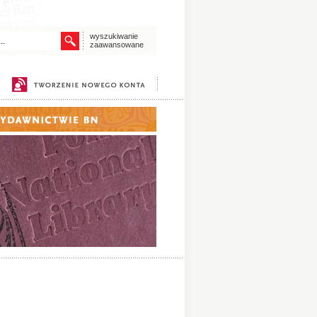
wyszukiwanie
zaawansowane