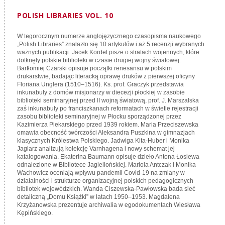
POLISH LIBRARIES VOL. 10
W tegorocznym numerze anglojęzycznego czasopisma naukowego
„Polish Libraries” znalazło się 10 artykułów i aż 5 recenzji wybranych
ważnych publikacji. Jacek Kordel pisze o stratach wojennych, które
dotknęły polskie biblioteki w czasie drugiej wojny światowej.
Bartłomiej Czarski opisuje początki renesansu w polskim
drukarstwie, badając literacką oprawę druków z pierwszej oficyny
Floriana Unglera (1510–1516). Ks. prof. Graczyk przedstawia
inkunabuły z domów misjonarzy w diecezji płockiej w zasobie
biblioteki seminaryjnej przed II wojną światową, prof. J. Marszalska
zaś inkunabuły po franciszkanach reformatach w świetle rejestracji
zasobu biblioteki seminaryjnej w Płocku sporządzonej przez
Kazimierza Piekarskiego przed 1939 rokiem. Maria Przeciszewska
omawia obecność twórczości Aleksandra Puszkina w gimnazjach
klasycznych Królestwa Polskiego. Jadwiga Kita-Huber i Monika
Jaglarz analizują kolekcję Varnhagena i nowy schemat jej
katalogowania. Ekaterina Baumann opisuje dzieło Antona Łosiewa
odnalezione w Bibliotece Jagiellońskiej. Mariola Antczak i Monika
Wachowicz oceniają wpływu pandemii Covid-19 na zmiany w
działalności i strukturze organizacyjnej polskich pedagogicznych
bibliotek wojewódzkich. Wanda Ciszewska-Pawłowska bada sieć
detaliczną „Domu Książki” w latach 1950–1953. Magdalena
Krzyżanowska prezentuje archiwalia w egodokumentach Wiesława
Kępińskiego.