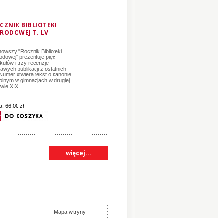
CZNIK BIBLIOTEKI
RODOWEJ T. LV
nowszy "Rocznik Biblioteki
odowej" prezentuje pięć
ykułów i trzy recenzje
kawych publikacji z ostatnich
. Numer otwiera tekst o kanonie
olnym w gimnazjach w drugiej
wie XIX...
a:
66,00 zł
więcej...
Mapa witryny