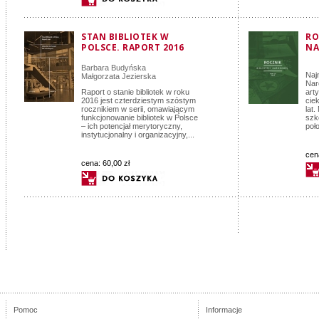
STAN BIBLIOTEK W
RO
POLSCE. RAPORT 2016
NA
Barbara Budyńska
Naj
Małgorzata Jezierska
Nar
Raport o stanie bibliotek w roku
art
2016 jest czterdziestym szóstym
cie
rocznikiem w serii, omawiającym
lat
funkcjonowanie bibliotek w Polsce
szk
– ich potencjał merytoryczny,
poło
instytucjonalny i organizacyjny,...
cen
cena:
60,00 zł
Pomoc
Informacje