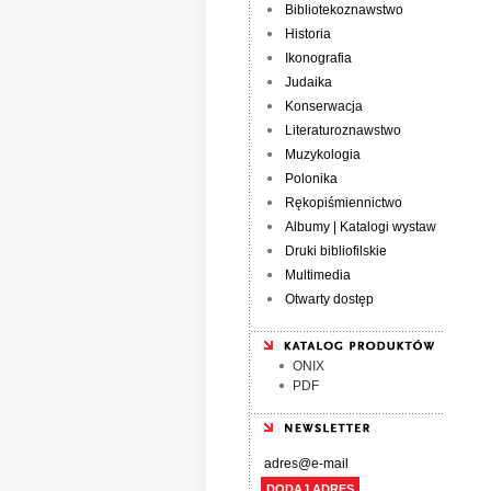
Bibliotekoznawstwo
Historia
Ikonografia
Judaika
Konserwacja
Literaturoznawstwo
Muzykologia
Polonika
Rękopiśmiennictwo
Albumy | Katalogi wystaw
Druki bibliofilskie
Multimedia
Otwarty dostęp
ONIX
PDF
DODAJ ADRES