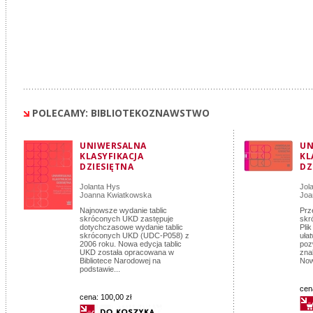
POLECAMY: BIBLIOTEKOZNAWSTWO
UNIWERSALNA
UN
KLASYFIKACJA
KL
DZIESIĘTNA
DZ
Jolanta Hys
Jol
Joanna Kwiatkowska
Joa
Najnowsze wydanie tablic
Prz
skróconych UKD zastępuje
skr
dotychczasowe wydanie tablic
Pli
skróconych UKD (UDC-P058) z
uła
2006 roku. Nowa edycja tablic
poz
UKD została opracowana w
zna
Bibliotece Narodowej na
Now
podstawie...
cen
cena:
100,00 zł