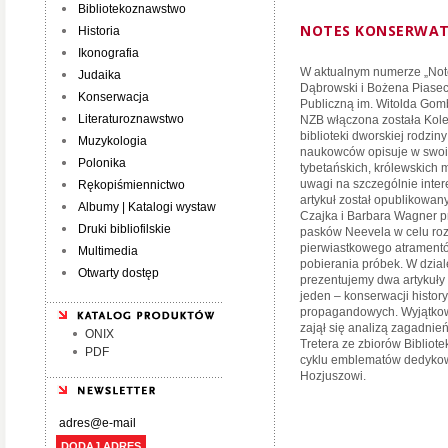
Bibliotekoznawstwo
NOTES KONSERWATO
Historia
Ikonografia
W aktualnym numerze „Note
Judaika
Dąbrowski i Bożena Piasec
Konserwacja
Publiczną im. Witolda Gom
Literaturoznawstwo
NZB włączona została Kole
biblioteki dworskiej rodzin
Muzykologia
naukowców opisuje w swoi
Polonika
tybetańskich, królewskich
uwagi na szczególnie inte
Rękopiśmiennictwo
artykuł został opublikowan
Albumy | Katalogi wystaw
Czajka i Barbara Wagner p
Druki bibliofilskie
pasków Neevela w celu rozs
pierwiastkowego atrament
Multimedia
pobierania próbek. W dzia
Otwarty dostęp
prezentujemy dwa artykuły 
jeden – konserwacji history
propagandowych. Wyjątkowy
zajął się analizą zagadni
ONIX
Tretera ze zbiorów Bibliot
PDF
cyklu emblematów dedykow
Hozjuszowi.
DODAJ ADRES