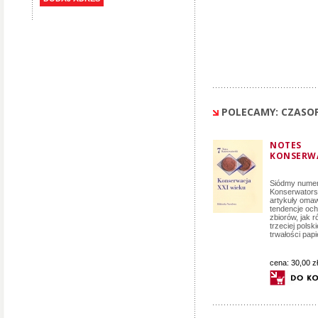
POLECAMY: CZASO
NOTES
KONSERWA
Siódmy numer
Konserwators
artykuły omaw
tendencje och
zbiorów, jak r
trzeciej polsk
trwałości papi
cena:
30,00 zł