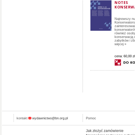
NOTES
KONSERWA
Najnowszy nu
Konserwators
zainteresować
konserwatorów
również osoby
konserwacją d
zabytków i zbi
więcej »
cena:
60,00 zł
kontakt
wydawnictwo@bn.org.pl
Pomoc
Jak złożyć zamówienie