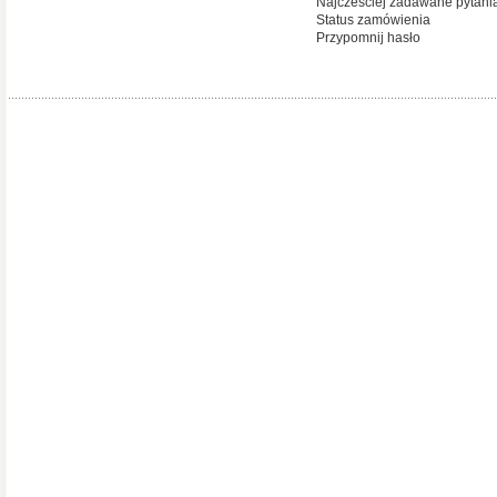
Najcześciej zadawane pytani
Status zamówienia
Przypomnij hasło