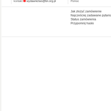
kontakt
wydawnictwo@bn.org.pl
Pomoc
Jak złożyć zamówienie
Najcześciej zadawane pytani
Status zamówienia
Przypomnij hasło