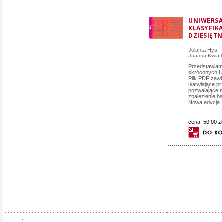
UNIWERS
KLASYFIK
DZIESIĘT
Jolanta Hys
Joanna Kwia
Przedstawiamy
skróconych U
Plik PDF zawi
ułatwiające p
pozwalające 
znalezienie h
Nowa edycja..
cena:
50,00 zł