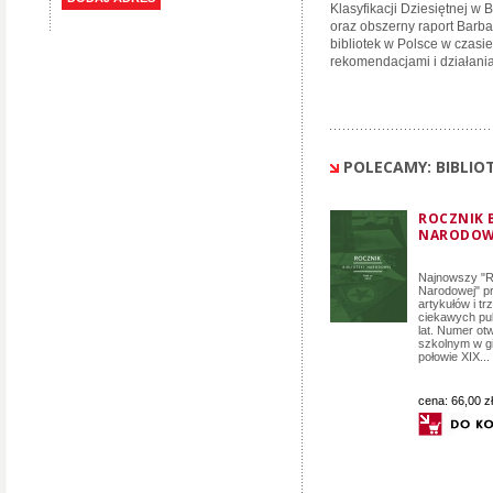
Klasyfikacji Dziesiętnej w
oraz obszerny raport Barb
bibliotek w Polsce w czasi
rekomendacjami i działania
POLECAMY: BIBLI
ROCZNIK B
NARODOWE
Najnowszy "Ro
Narodowej" pr
artykułów i tr
ciekawych publ
lat. Numer otw
szkolnym w gi
połowie XIX...
cena:
66,00 zł