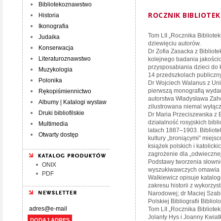
Bibliotekoznawstwo
ROCZNIK BIBLIOTEK
Historia
Ikonografia
Tom LII „Rocznika Bibliote
Judaika
dziewięciu autorów.
Konserwacja
Dr Zofia Zasacka z Bibliot
Literaturoznawstwo
kolejnego badania jakości
przysposabiania dzieci do 
Muzykologia
14 przedszkolach publiczn
Polonika
Dr Wojciech Walanus z Uni
pierwszą monografią wydan
Rękopiśmiennictwo
autorstwa Władysława Zaho
Albumy | Katalogi wystaw
zilustrowana niemal wyłącz
Druki bibliofilskie
Dr Maria Przeciszewska z B
działalność rosyjskich bibl
Multimedia
latach 1887–1903. Bibliotek
Otwarty dostęp
kultury „broniącymi” miej
książek polskich i katolick
zagrożenie dla „odwiecznej”
Podstawy tworzenia słowni
ONIX
wyszukiwawczych omawia dr
PDF
Walkiewicz opisuje katalo
zakresu historii z wykorzys
Narodowej; dr Maciej Szabl
Polskiej Bibliografii Bibliol
Tom LII „Rocznika Bibliote
Jolanty Hys i Joanny Kwia
DODAJ ADRES