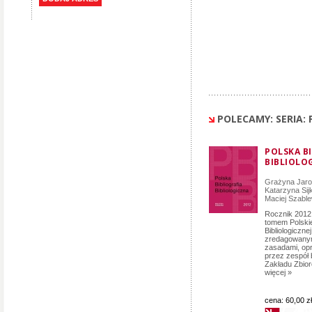
POLECAMY: SERIA: 
POLSKA B
BIBLIOLO
Grażyna Jar
Katarzyna Sij
Maciej Szabl
Rocznik 2012 
tomem Polskiej
Bibliologiczne
zredagowany
zasadami, o
przez zespół b
Zakładu Zbior
więcej »
cena:
60,00 zł