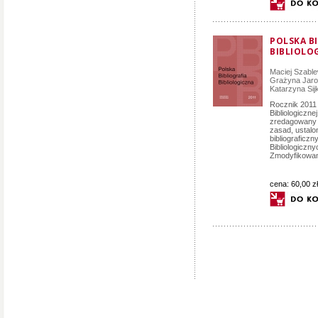
POLSKA B
BIBLIOLO
Maciej Szabl
Grażyna Jar
Katarzyna Sij
Rocznik 2011 P
Bibliologiczne
zredagowany
zasad, ustalo
bibliograficz
Bibliologiczny
Zmodyfikowan
cena:
60,00 zł