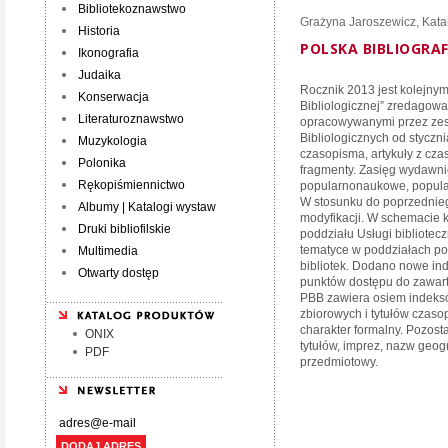
Bibliotekoznawstwo
Grażyna Jaroszewicz
,
Kata
Historia
POLSKA BIBLIOGRAF
Ikonografia
Judaika
Rocznik 2013 jest kolejnym 
Konserwacja
Bibliologicznej” zredagow
Literaturoznawstwo
opracowywanymi przez zesp
Bibliologicznych od styczn
Muzykologia
czasopisma, artykuły z czas
Polonika
fragmenty. Zasięg wydawni
Rękopiśmiennictwo
popularnonaukowe, popular
W stosunku do poprzednie
Albumy | Katalogi wystaw
modyfikacji. W schemacie 
Druki bibliofilskie
poddziału Usługi bibliotecz
tematyce w poddziałach p
Multimedia
bibliotek. Dodano nowe in
Otwarty dostęp
punktów dostępu do zawar
PBB zawiera osiem indeksó
zbiorowych i tytułów czas
charakter formalny. Pozosta
ONIX
tytułów, imprez, nazw geogr
PDF
przedmiotowy.
DODAJ ADRES