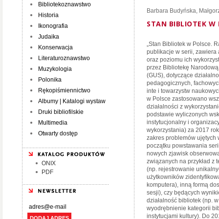
Bibliotekoznawstwo
Barbara Budyńska
,
Małgorz
Historia
STAN BIBLIOTEK W 
Ikonografia
Judaika
„Stan Bibliotek w Polsce. 
Konserwacja
publikacje w serii, zawiera
Literaturoznawstwo
oraz poziomu ich wykorzys
przez Bibliotekę Narodową
Muzykologia
(GUS), dotyczące działalno
Polonika
pedagogicznych, fachowych
Rękopiśmiennictwo
inte i towarzystw naukowy
w Polsce zastosowano wsz
Albumy | Katalogi wystaw
działalności z wykorzystani
Druki bibliofilskie
podstawie wyliczonych wsk
instytucjonalny i organizac
Multimedia
wykorzystania) za 2017 rok 
Otwarty dostęp
zakres problemów ujętych 
początku powstawania serii
nowych zjawisk obserwowan
związanych na przykład z 
ONIX
(np. rejestrowanie unikalny
PDF
użytkowników zidentyfikow
komputera), inną formą dos
sesji), czy będących wyni
działalność bibliotek (np. w
wyodrębnienie kategorii bi
instytucjami kultury). Do 
DODAJ ADRES