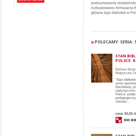
podsumowanie działalności 
rozbudowaniu formularza K
główne typy bibliotek w Pol
POLECAMY: SERIA: 
STAN BIB
POLSCE. 
Barbara Bud
Małgorzata J
"Stan bibliote
seria raportów
Narodowej, p
statystyczne 
Polsce: publi
pedagogicznyc
równiez...
cena:
60,00 zł