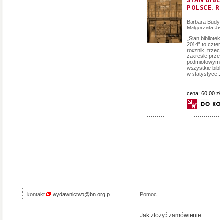
STAN BIB
POLSCE. 
Barbara Bud
Małgorzata J
„Stan bibliote
2014” to czte
rocznik, trze
zakresie prz
podmiotowym. 
wszystkie bib
w statystyce..
cena:
60,00 zł
kontakt
wydawnictwo@bn.org.pl
Pomoc
Jak złożyć zamówienie