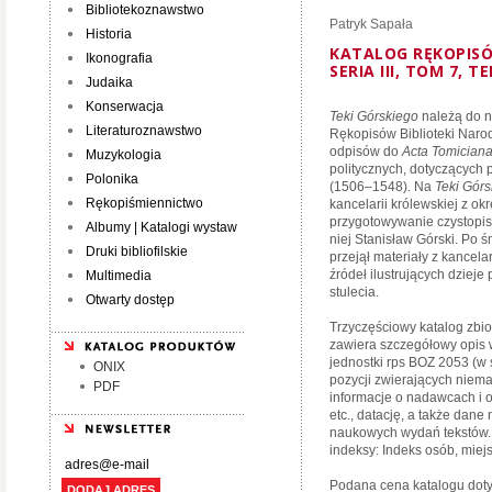
Bibliotekoznawstwo
Patryk Sapała
Historia
KATALOG RĘKOPISÓ
Ikonografia
SERIA III, TOM 7, T
Judaika
Konserwacja
Teki Górskiego
należą do n
Literaturoznawstwo
Rękopisów Biblioteki Narod
odpisów do
Acta Tomician
Muzykologia
politycznych, dotyczących
Polonika
(1506–1548). Na
Teki Gór
Rękopiśmiennictwo
kancelarii królewskiej z o
przygotowywanie czystopi
Albumy | Katalogi wystaw
niej Stanisław Górski. Po 
Druki bibliofilskie
przejął materiały z kancela
źródeł ilustrujących dzieje
Multimedia
stulecia.
Otwarty dostęp
Trzyczęściowy katalog zbio
zawiera szczegółowy opis 
jednostki rps BOZ 2053 (
ONIX
pozycji zwierających niema
PDF
informacje o nadawcach i o
etc., datację, a także dane
naukowych wydań tekstów.
indeksy: Indeks osób, miejsc
Podana cena katalogu dotyc
DODAJ ADRES