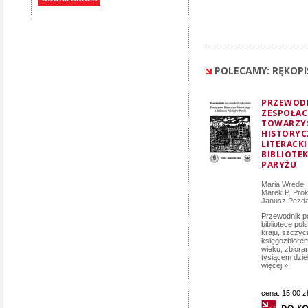
POLECAMY: RĘKOP
PRZEWOD
ZESPOŁAC
TOWARZY
HISTORYC
LITERACKI
BIBLIOTEK
PARYŻU
Maria Wrede
Marek P. Pro
Janusz Pezd
Przewodnik po
bibliotece pol
kraju, szczyc
księgozbiore
wieku, zbioram
tysiącem dzieł
więcej »
cena:
15,00 zł