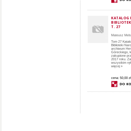
KATALOG 
BIBLIOTE
T. 27
Mateusz Mels
Tom 27 Katal
Biblioteki Na
archiwum Hen
Góreckiego, k
zakupione pr
2017 roku. Z
wszystkim ręk
więcej »
cena:
50,00 zł