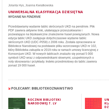
Jolanta Hys
,
Joanna Kwiatkowska
UNIWERSALNA KLASYFIKACJA DZIESIĘTNA
WYDANIE NA PENDRIVIE
Przedstawiamy wydanie tablic skróconych UKD na pendrivie. Plik
PDF zawiera aktywne linki, ułatwiające przeszukiwanie i
pozwalające na błyskawiczne znalezienie haseł powiązanych. Nowa
edycja tablic UKD zastępuje dotychczasowe wydanie tablic
skróconych UKD (UDC-P058) z 2006 roku. Została opracowana w
Bibliotece Narodowej na podstawie pliku wzorcowego UKD nr 102,
który Biblioteka zakupiła w 2019 roku w ramach umowy licencyjnej z
Konsorcjum UKD. W nowych tablicach znalazło się ponad 5 000
symboli UKD wraz z odpowiednikami słownymi, uzupełnionych o
noty stosowania i przykłady. Indeks przedmiotowy do tablic zawiera
ponad 19 000 haseł.
POLECAMY: BIBLIOTEKOZNAWSTWO
ROCZNIK BIBLIOTEKI
UN
NARODOWEJ T. LV
KL
DZ