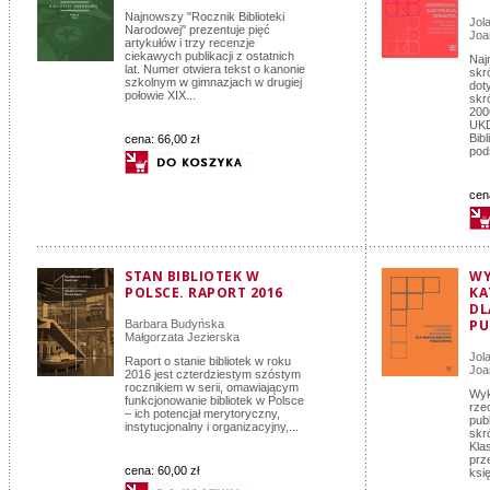
Najnowszy "Rocznik Biblioteki
Jol
Narodowej" prezentuje pięć
Joa
artykułów i trzy recenzje
ciekawych publikacji z ostatnich
Naj
lat. Numer otwiera tekst o kanonie
skr
szkolnym w gimnazjach w drugiej
dot
połowie XIX...
skr
200
UKD
Bib
cena:
66,00 zł
pod
cen
STAN BIBLIOTEK W
WY
POLSCE. RAPORT 2016
KA
DL
PU
Barbara Budyńska
Małgorzata Jezierska
Jol
Raport o stanie bibliotek w roku
Joa
2016 jest czterdziestym szóstym
rocznikiem w serii, omawiającym
Wyk
funkcjonowanie bibliotek w Polsce
rze
– ich potencjał merytoryczny,
pub
instytucjonalny i organizacyjny,...
skr
Klas
prz
cena:
60,00 zł
ksi