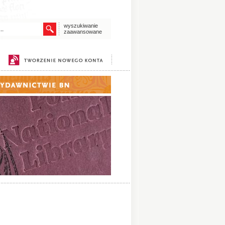
wyszukiwanie
zaawansowane