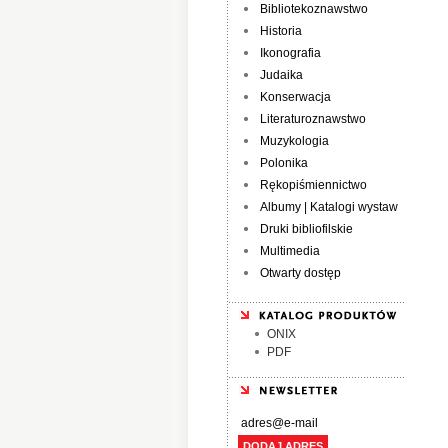
Bibliotekoznawstwo
Historia
Ikonografia
Judaika
Konserwacja
Literaturoznawstwo
Muzykologia
Polonika
Rękopiśmiennictwo
Albumy | Katalogi wystaw
Druki bibliofilskie
Multimedia
Otwarty dostęp
ONIX
PDF
DODAJ ADRES