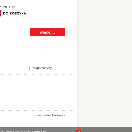
a:
20,00 zł
więcej...
Mapa witryny
opracowanie
Prekursor