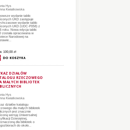
anta Hys
nna Kwiatkowska
nowsze wydanie tablic
óconych UKD zastępuje
ychczasowe wydanie tablic
óconych UKD (UDC-P058) z
6 roku. Nowa edycja tablic
 została opracowana w
liotece Narodowej na
stawie...
a:
100,00 zł
KAZ DZIAŁÓW
TALOGU RZECZOWEGO
A MAŁYCH BIBLIOTEK
BLICZNYCH
anta Hys
nna Kwiatkowska
az działów katalogu
czowego dla małych bibliotek
licznych jest znacznie
óconą wersją Uniwersalnej
yfikacji Dziesiętnej,
eznaczoną dla bibliotek o
ęgozbiorach do około...