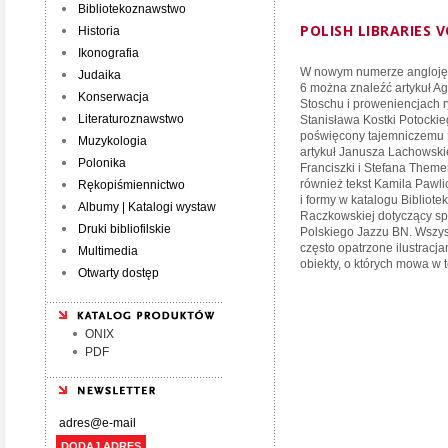
Bibliotekoznawstwo
POLISH LIBRARIES V
Historia
Ikonografia
W nowym numerze anglojęzy
Judaika
6 można znaleźć artykuł Ag
Konserwacja
Stoschu i proweniencjach r
Literaturoznawstwo
Stanisława Kostki Potockie
poświęcony tajemniczemu
Muzykologia
artykuł Janusza Lachowski
Polonika
Franciszki i Stefana The
również tekst Kamila Pawl
Rękopiśmiennictwo
i formy w katalogu Bibliote
Albumy | Katalogi wystaw
Raczkowskiej dotyczący sp
Druki bibliofilskie
Polskiego Jazzu BN. Wszyst
często opatrzone ilustracj
Multimedia
obiekty, o których mowa w 
Otwarty dostęp
ONIX
PDF
DODAJ ADRES