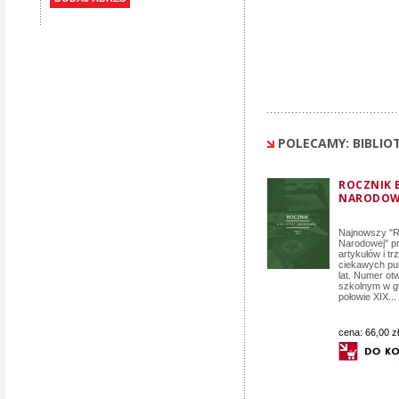
POLECAMY: BIBLI
ROCZNIK B
NARODOWE
Najnowszy "Ro
Narodowej" pr
artykułów i tr
ciekawych publ
lat. Numer otw
szkolnym w gi
połowie XIX...
cena:
66,00 zł