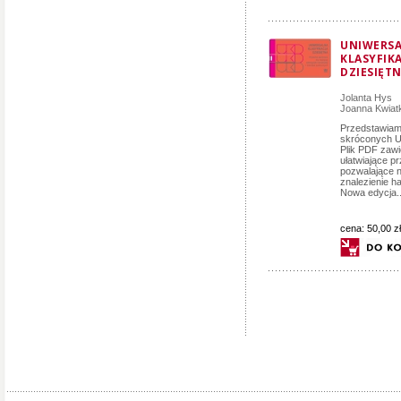
UNIWERS
KLASYFIK
DZIESIĘT
Jolanta Hys
Joanna Kwia
Przedstawiamy
skróconych U
Plik PDF zawi
ułatwiające p
pozwalające 
znalezienie h
Nowa edycja..
cena:
50,00 zł