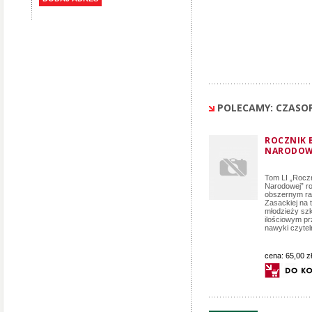
POLECAMY: CZASOP
ROCZNIK B
NARODOWE
Tom LI „Roczni
Narodowej” r
obszernym rap
Zasackiej na 
młodzieży szk
ilościowym p
nawyki czyteln
cena:
65,00 zł