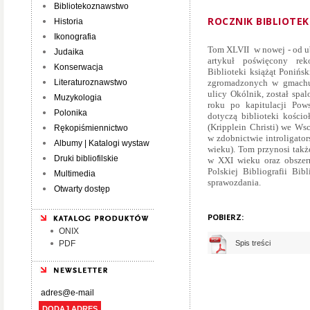
Bibliotekoznawstwo
ROCZNIK BIBLIOTEK
Historia
Ikonografia
Tom XLVII w nowej - od ubi
Judaika
artykuł poświęcony rek
Konserwacja
Biblioteki książąt Ponińsk
Literaturoznawstwo
zgromadzonych w gmachu 
ulicy Okólnik, został sp
Muzykologia
roku po kapitulacji Pows
Polonika
dotyczą biblioteki kości
(Kripplein Christi) we W
Rękopiśmiennictwo
w zdobnictwie introligato
Albumy | Katalogi wystaw
wieku). Tom przynosi tak
Druki bibliofilskie
w XXI wieku oraz obszern
Polskiej Bibliografii Bib
Multimedia
sprawozdania.
Otwarty dostęp
POBIERZ:
ONIX
PDF
Spis treści
DODAJ ADRES