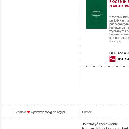
ROCZNIK B
NARODOWE
"Rocznik Bibli
periodykiem
poświęconym 
kulturze piśmi
wybranym za
historyczno-
ikonograficzny
więcej »
cena:
65,00 zł
kontakt
wydawnictwo@bn.org.pl
Pomoc
Jak złożyć zamówienie
Najcześciej zadawane pytani