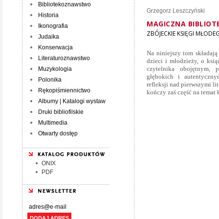
Bibliotekoznawstwo
Grzegorz Leszczyński
Historia
MAGICZNA BIBLIOT
Ikonografia
ZBÓJECKIE KSIĘGI MŁODE
Judaika
Konserwacja
Na niniejszy tom składają 
Literaturoznawstwo
dzieci i młodzieży, o ksią
czytelnika obojętnym, p
Muzykologia
głębokich i autentyczn
Polonika
refleksji nad pierwszymi l
Rękopiśmiennictwo
kończy zaś część na temat 
Albumy | Katalogi wystaw
Druki bibliofilskie
Multimedia
Otwarty dostęp
ONIX
PDF
DODAJ ADRES