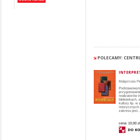
POLECAMY: CENTRUM
INTERPRE
Małgorzata Pi
Podstawowym 
przygotowani
realizatorów 
bibliotekach,
kultury itp. w
retorycznych.
zakresu jest..
cena:
10,00 zł