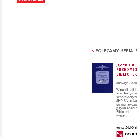
POLECAMY: SERIA:
JĘZYK HAS
PRZEDMI
BIBLIOTE
Jadwiga Sad
W publikacji,
Prac Instytutu
scharakteryz
JHP BN, odwo
porównawczo
języka haseł
Biblioteki...
więcej »
cena:
20,00 zł