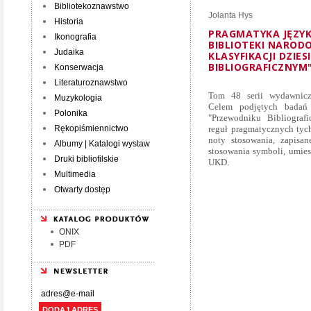
Bibliotekoznawstwo
Jolanta Hys
Historia
PRAGMATYKA JĘZY
Ikonografia
BIBLIOTEKI NARODO
Judaika
KLASYFIKACJI DZIE
BIBLIOGRAFICZNYM
Konserwacja
Literaturoznawstwo
Tom 48 serii wydawniczej
Muzykologia
Celem podjętych bada
Polonika
"Przewodniku Bibliograf
Rękopiśmiennictwo
reguł pragmatycznych tych
noty stosowania, zapisa
Albumy | Katalogi wystaw
stosowania symboli, umie
Druki bibliofilskie
UKD.
Multimedia
Otwarty dostęp
ONIX
PDF
DODAJ ADRES