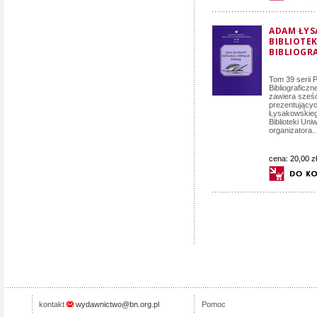
ADAM ŁYS
BIBLIOTEK
BIBLIOGRA
Tom 39 serii P
Bibliograficzn
zawiera sześć
prezentujący
Łysakowskieg
Biblioteki Uni
organizatora..
cena:
20,00 zł
kontakt
wydawnictwo@bn.org.pl
Pomoc