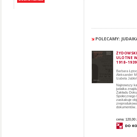
POLECAMY: JUDAIK
ŻYDOWSKI
ULOTNE W
1918–193
Barbara Łęto
Aleksander M
Izabela Jabło
Najnowszy ka
judaika znajd
Zakładu Doku
Społecznego B
zaskakuje obję
zreprodukow
dokumentów...
cena:
120,00 