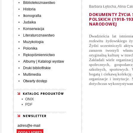
Bibliotekoznawstwo
Barbara Łętocha
,
Alina Cał
Historia
DOKUMENTY ŻYCIA
Ikonografia
POLSKICH (1918-19
Judaika
NARODOWEJ
Konserwacja
Literaturoznawstwo
Dwadzieścia lat istnien
rozkwitu żydowskiego życ
Muzykologia
Żydzi uczestniczyli akty
Polonika
zarazem tworzyli własn
Rękopiśmiennictwo
oryginalną kulturę w trzec
Zakładali wiele organizacj
Albumy | Katalogi wystaw
społecznych, gospodarc
Druki bibliofilskie
szkolnych, sportowych.
bogatą i ciekawą kolekcj
Multimedia
organizacje i instytucje
Otwarty dostęp
dotychczas wykorzystywane
ONIX
PDF
DODAJ ADRES