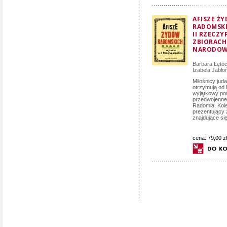
AFISZE Ż
RADOMSK
II RZECZY
ZBIORACH 
NARODOW
Barbara Łęto
Izabela Jabło
Miłośnicy jud
otrzymują od 
wyjątkowy por
przedwojenne
Radomia. Kole
prezentujący 
znajdujące się
cena:
79,00 zł