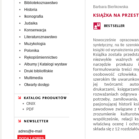
Bibliotekoznawstwo
Barbara Bieńkowska
Historia
KSIĄŻKA NA PRZEST
Ikonografia
Judaika
BESTSELLER
Konserwacja
Literaturoznawstwo
Nowocześnie opracowa
Muzykologia
syntetyczny, na tle szeroki
książki od wynalezienia pis
Polonika
Książka została przeds
Rękopiśmiennictwo
niezwykle ważnych el
Albumy | Katalogi wystaw
narzędzie przekazu i
formułowania treści myś
Druki bibliofilskie
osobowość człowieka.
Multimedia
szerokim tle uwarunkowa
jej twórcami: autor
Otwarty dostęp
drukarzami, księgarzam
rozważaniach odgrywa cz
potrzeby, zamiłowania,
ONIX
pasjonującej historii ks
PDF
zawodowe związane z t
zrozumienie kulturot
współcześnie, relacji 
właściwą ocenę i ochr
składa się z 12 rozdziałó
DODAJ ADRES