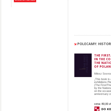
POLECAMY: HISTORI
THE FIRST
IN THE C
THE NATI
OF POLAN
Miłosz Sosno
„This book is a
exhibitions P
(The First/Th
by the Nation
on the occasi
anniversary of
cena:
80,00 zł