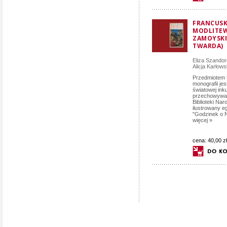
FRANCUSK
MODLITEW
ZAMOYSKI
TWARDA)
Eliza Szando
Alicja Karło
Przedmiotem te
monografii jes
światowej ink
przechowywan
Biblioteki Nar
ilustrowany e
"Godzinek o N
więcej »
cena:
40,00 zł