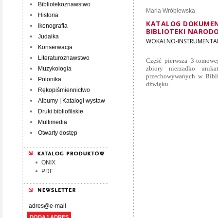
Bibliotekoznawstwo
Maria Wróblewska
Historia
KATALOG DOKUME
Ikonografia
BIBLIOTEKI NARODO
Judaika
WOKALNO-INSTRUMENTAL
Konserwacja
Literaturoznawstwo
Część pierwsza 3-tomowej
zbiory nierzadko unik
Muzykologia
przechowywanych w Bibli
Polonika
dźwięku.
Rękopiśmiennictwo
Albumy | Katalogi wystaw
Druki bibliofilskie
Multimedia
Otwarty dostęp
ONIX
PDF
DODAJ ADRES