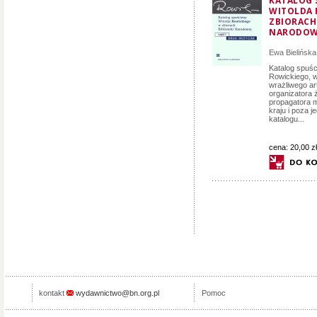
KATALOG 
WITOLDA 
ZBIORACH 
NARODOW
Ewa Bielińsk
Katalog spuśc
Rowickiego, w
wrażliwego ar
organizatora 
propagatora m
kraju i poza j
katalogu...
cena:
20,00 zł
kontakt
wydawnictwo@bn.org.pl
Pomoc