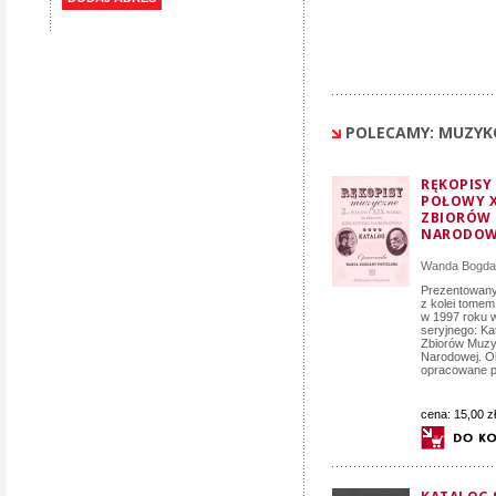
POLECAMY: MUZYK
RĘKOPISY
POŁOWY X
ZBIORÓW 
NARODOWE
Wanda Bogda
Prezentowany 
z kolei tome
w 1997 roku 
seryjnego: Ka
Zbiorów Muzyc
Narodowej. O
opracowane p
cena:
15,00 zł