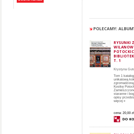
POLECAMY: ALBUM
RYSUNKI 
WILANOWS
POTOCKIC
BIBLIOTE
T. 1
Krystyna Gu
Tom 1 katalog
unikatową ko
zgromadzoną 
Kostkę Potock
Zamieszczone
staranne i bo
opisy przedsta
więcej »
cena:
20,00 zł