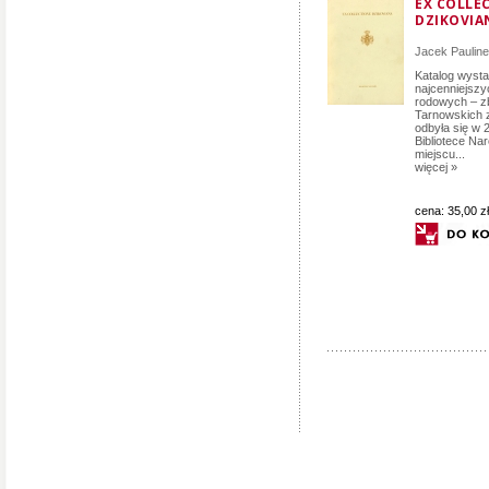
EX COLLE
DZIKOVIA
Jacek Paulin
Katalog wysta
najcenniejszyc
rodowych – z
Tarnowskich z
odbyła się w 
Bibliotece Na
miejscu...
więcej »
cena:
35,00 zł