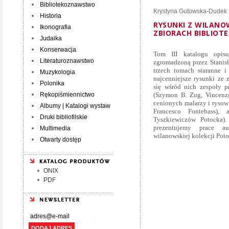
Bibliotekoznawstwo
Krystyna Gutowska-Dudek
Historia
RYSUNKI Z WILANO
Ikonografia
ZBIORACH BIBLIOTE
Judaika
Konserwacja
Tom III katalogu opisu
Literaturoznawstwo
zgromadzoną przez Stanis
trzech tomach staranne i
Muzykologia
najcenniejsze rysunki ze 
Polonika
się wśród nich zespoły p
Rękopiśmiennictwo
(Szymon B. Zug, Vincenzo 
cenionych malarzy i rysow
Albumy | Katalogi wystaw
Francesco Fontebass),
Druki bibliofilskie
Tyszkiewiczów Potocka)
prezentujemy prace a
Multimedia
wilanowskiej kolekcji Poto
Otwarty dostęp
ONIX
PDF
DODAJ ADRES