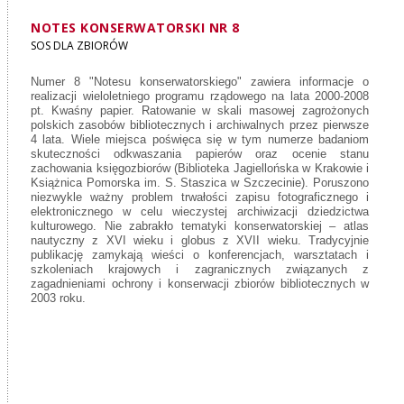
NOTES KONSERWATORSKI NR 8
SOS DLA ZBIORÓW
Numer 8 "Notesu konserwatorskiego" zawiera informacje o
realizacji wieloletniego programu rządowego na lata 2000-2008
pt. Kwaśny papier. Ratowanie w skali masowej zagrożonych
polskich zasobów bibliotecznych
i archiwalnych przez pierwsze
4 lata. Wiele miejsca poświęca się w tym numerze badaniom
skuteczności odkwaszania papierów oraz ocenie stanu
zachowania księgozbiorów (Biblioteka Jagiellońska w Krakowie
i
Książnica Pomorska im. S. Staszica w Szczecinie). Poruszono
niezwykle ważny problem trwałości zapisu fotograficznego i
elektronicznego w celu wieczystej archiwizacji dziedzictwa
kulturowego. Nie zabrakło tematyki konserwatorskiej – atlas
nautyczny z XVI wieku i globus z XVII wieku. Tradycyjnie
publikację zamykają wieści o konferencjach, warsztatach i
szkoleniach krajowych i zagranicznych związanych z
zagadnieniami ochrony i konserwacji zbiorów bibliotecznych w
2003 roku.