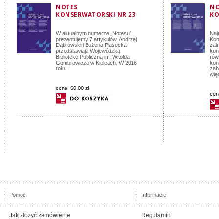
NOTES
NO
KONSERWATORSKI NR 23
KO
W aktualnym numerze „Notesu”
Naj
prezentujemy 7 artykułów. Andrzej
Kon
Dąbrowski i Bożena Piasecka
zai
przedstawiają Wojewódzką
kon
Bibliotekę Publiczną im. Witolda
rów
Gombrowicza w Kielcach. W 2016
kon
roku...
zab
wię
cena:
60,00 zł
cen
Pomoc
Informacje
Jak złożyć zamówienie
Regulamin