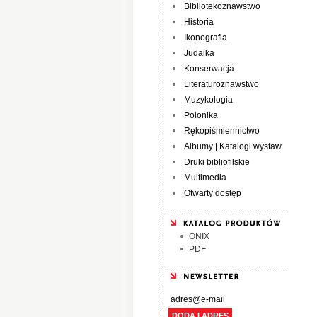
Bibliotekoznawstwo
Historia
Ikonografia
Judaika
Konserwacja
Literaturoznawstwo
Muzykologia
Polonika
Rękopiśmiennictwo
Albumy | Katalogi wystaw
Druki bibliofilskie
Multimedia
Otwarty dostęp
ONIX
PDF
DODAJ ADRES