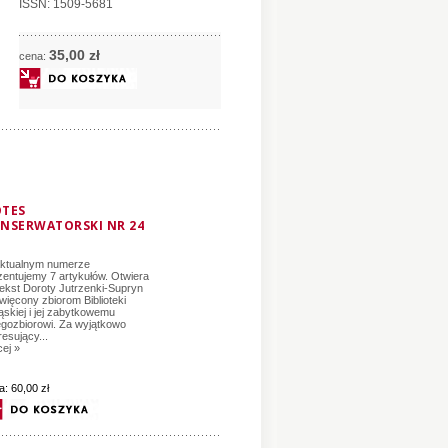
ISSN: 1509-5681
35,
00
zł
cena:
TES
NSERWATORSKI NR 24
ktualnym numerze
zentujemy 7 artykułów. Otwiera
tekst Doroty Jutrzenki-Supryn
więcony zbiorom Biblioteki
ląskiej i jej zabytkowemu
ęgozbiorowi. Za wyjątkowo
resujący...
cej »
a:
60,00 zł