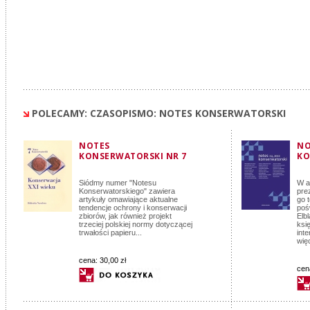
POLECAMY: CZASOPISMO: NOTES KONSERWATORSKI
NOTES
NO
KONSERWATORSKI NR 7
KO
Siódmy numer "Notesu
W a
Konserwatorskiego" zawiera
pre
artykuły omawiające aktualne
go 
tendencje ochrony i konserwacji
poś
zbiorów, jak również projekt
Elb
trzeciej polskiej normy dotyczącej
ksi
trwałości papieru...
inte
wię
cena:
30,00 zł
cen