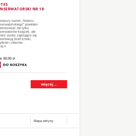
TES
NSERWATORSKI NR 18
nowszy numer „Notesu
serwatorskiego” powinien
nteresować nie tylko
serwatorów książek, ale
nież osoby zajmujące się
serwacją dzieł sztuki,
ytków i zbiorów...
cej »
a:
60,00 zł
więcej...
Mapa witryny